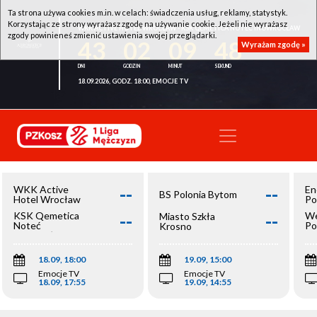
Ta strona używa cookies m.in. w celach: świadczenia usług, reklamy, statystyk.
Korzystając ze strony wyrażasz zgodę na używanie cookie. Jeżeli nie wyrażasz
WKK ACTIVE HOTEL WROCŁAW - KSK QEMETICA NOTEĆ INOWROCŁAW
zgody powinieneś zmienić ustawienia swojej przeglądarki.
43
02
09
47
Wyrażam zgodę »
18.09.2026, GODZ. 18:00, EMOCJE TV
--
--
WKK Active
En
BS Polonia Bytom
Hotel Wrocław
Po
--
--
KSK Qemetica
We
Miasto Szkła
Noteć
Po
Krosno
Inowrocław
Op
18.09, 18:00
19.09, 15:00
Emocje TV
Emocje TV
18.09, 17:55
19.09, 14:55