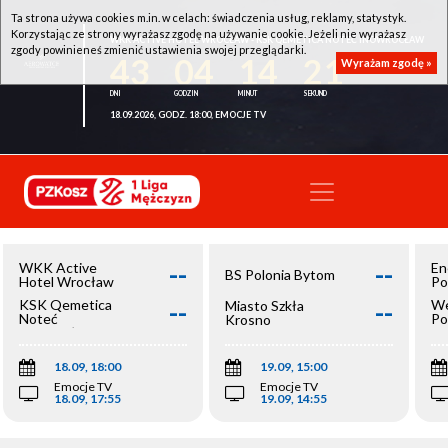
Ta strona używa cookies m.in. w celach: świadczenia usług, reklamy, statystyk.
Korzystając ze strony wyrażasz zgodę na używanie cookie. Jeżeli nie wyrażasz
WKK ACTIVE HOTEL WROCŁAW - KSK QEMETICA NOTEĆ INOWROCŁAW
zgody powinieneś zmienić ustawienia swojej przeglądarki.
43
04
14
21
Wyrażam zgodę »
18.09.2026, GODZ. 18:00, EMOCJE TV
--
--
WKK Active
En
BS Polonia Bytom
Hotel Wrocław
Po
--
--
KSK Qemetica
We
Miasto Szkła
Noteć
Po
Krosno
Inowrocław
Op
18.09, 18:00
19.09, 15:00
Emocje TV
Emocje TV
18.09, 17:55
19.09, 14:55