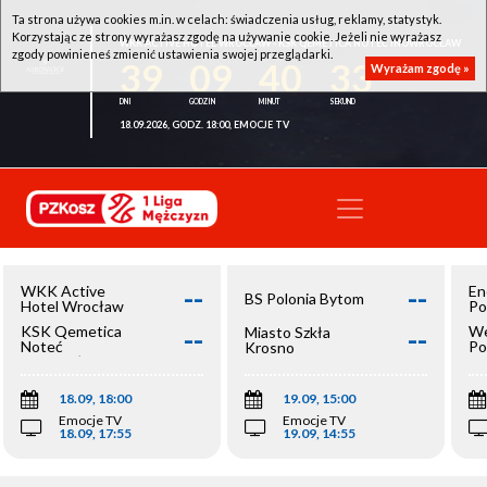
Ta strona używa cookies m.in. w celach: świadczenia usług, reklamy, statystyk.
Korzystając ze strony wyrażasz zgodę na używanie cookie. Jeżeli nie wyrażasz
WKK ACTIVE HOTEL WROCŁAW - KSK QEMETICA NOTEĆ INOWROCŁAW
zgody powinieneś zmienić ustawienia swojej przeglądarki.
39
09
40
33
Wyrażam zgodę »
18.09.2026, GODZ. 18:00, EMOCJE TV
--
--
WKK Active
En
BS Polonia Bytom
Hotel Wrocław
Po
--
--
KSK Qemetica
We
Miasto Szkła
Noteć
Po
Krosno
Inowrocław
Op
18.09, 18:00
19.09, 15:00
Emocje TV
Emocje TV
18.09, 17:55
19.09, 14:55