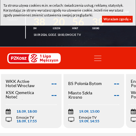
Ta strona używa cookies m.in. w celach: świadczenia usług, reklamy, statystyk.
Korzystając ze strony wyrażasz zgodę na używanie cookie. Jeżeli nie wyrażasz
WKK ACTIVE HOTEL WROCŁAW - KSK QEMETICA NOTEĆ INOWROCŁAW
zgody powinieneś zmienić ustawienia swojej przeglądarki.
38
20
56
38
Wyrażam zgodę »
18.09.2026, GODZ. 18:00, EMOCJE TV
--
--
WKK Active
En
BS Polonia Bytom
Hotel Wrocław
Po
--
--
KSK Qemetica
We
Miasto Szkła
Noteć
Po
Krosno
Inowrocław
Op
18.09, 18:00
19.09, 15:00
Emocje TV
Emocje TV
18.09, 17:55
19.09, 14:55