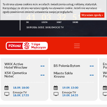
Ta strona używa cookies m.in. w celach: świadczenia usług, reklamy, statystyk.
Korzystając ze strony wyrażasz zgodę na używanie cookie. Jeżeli nie wyrażasz
WKK ACTIVE HOTEL WROCŁAW - KSK QEMETICA NOTEĆ INOWROCŁAW
zgody powinieneś zmienić ustawienia swojej przeglądarki.
41
03
32
51
Wyrażam zgodę »
18.09.2026, GODZ. 18:00, EMOCJE TV
--
--
WKK Active
En
BS Polonia Bytom
Hotel Wrocław
Po
--
--
KSK Qemetica
We
Miasto Szkła
Noteć
Po
Krosno
Inowrocław
Op
18.09, 18:00
19.09, 15:00
Emocje TV
Emocje TV
18.09, 17:55
19.09, 14:55