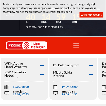
Ta strona używa cookies m.in. w celach: świadczenia usług, reklamy, statystyk.
Korzystając ze strony wyrażasz zgodę na używanie cookie. Jeżeli nie wyrażasz
WKK ACTIVE HOTEL WROCŁAW - KSK QEMETICA NOTEĆ INOWROCŁAW
zgody powinieneś zmienić ustawienia swojej przeglądarki.
40
14
59
14
Wyrażam zgodę »
18.09.2026, GODZ. 18:00, EMOCJE TV
--
--
WKK Active
En
BS Polonia Bytom
Hotel Wrocław
Po
--
--
KSK Qemetica
We
Miasto Szkła
Noteć
Po
Krosno
Inowrocław
Op
18.09, 18:00
19.09, 15:00
Emocje TV
Emocje TV
18.09, 17:55
19.09, 14:55