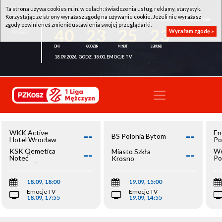
Ta strona używa cookies m.in. w celach: świadczenia usług, reklamy, statystyk.
Korzystając ze strony wyrażasz zgodę na używanie cookie. Jeżeli nie wyrażasz
WKK ACTIVE HOTEL WROCŁAW - KSK QEMETICA NOTEĆ INOWROCŁAW
zgody powinieneś zmienić ustawienia swojej przeglądarki.
40
23
25
22
Wyrażam zgodę »
18.09.2026, GODZ. 18:00, EMOCJE TV
--
--
WKK Active
En
BS Polonia Bytom
Hotel Wrocław
Po
--
--
KSK Qemetica
We
Miasto Szkła
Noteć
Po
Krosno
Inowrocław
Op
18.09, 18:00
19.09, 15:00
Emocje TV
Emocje TV
18.09, 17:55
19.09, 14:55