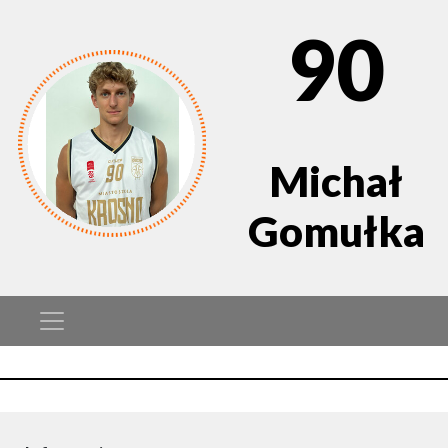
90
Michał
Gomułka