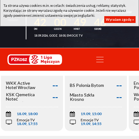
Ta strona używa cookies m.in. w celach: świadczenia usług, reklamy, statystyk.
Korzystając ze strony wyrażasz zgodę na używanie cookie. Jeżeli nie wyrażasz
WKK ACTIVE HOTEL WROCŁAW - KSK QEMETICA NOTEĆ INOWROCŁAW
zgody powinieneś zmienić ustawienia swojej przeglądarki.
42
00
49
46
Wyrażam zgodę »
18.09.2026, GODZ. 18:00, EMOCJE TV
--
--
WKK Active
En
BS Polonia Bytom
Hotel Wrocław
Po
--
--
KSK Qemetica
We
Miasto Szkła
Noteć
Po
Krosno
Inowrocław
Op
18.09, 18:00
19.09, 15:00
Emocje TV
Emocje TV
18.09, 17:55
19.09, 14:55