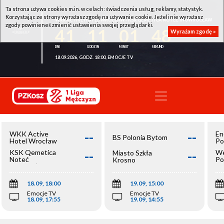
Ta strona używa cookies m.in. w celach: świadczenia usług, reklamy, statystyk.
Korzystając ze strony wyrażasz zgodę na używanie cookie. Jeżeli nie wyrażasz
WKK ACTIVE HOTEL WROCŁAW - KSK QEMETICA NOTEĆ INOWROCŁAW
zgody powinieneś zmienić ustawienia swojej przeglądarki.
41
11
01
48
Wyrażam zgodę »
18.09.2026, GODZ. 18:00, EMOCJE TV
--
--
WKK Active
En
BS Polonia Bytom
Hotel Wrocław
Po
--
--
KSK Qemetica
We
Miasto Szkła
Noteć
Po
Krosno
Inowrocław
Op
18.09, 18:00
19.09, 15:00
Emocje TV
Emocje TV
18.09, 17:55
19.09, 14:55