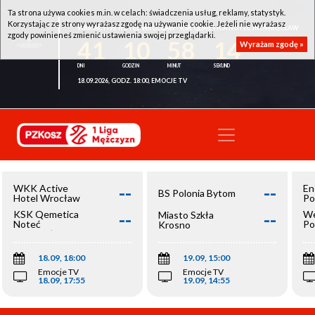
Ta strona używa cookies m.in. w celach: świadczenia usług, reklamy, statystyk.
Korzystając ze strony wyrażasz zgodę na używanie cookie. Jeżeli nie wyrażasz
WKK ACTIVE HOTEL WROCŁAW - KSK QEMETICA NOTEĆ INOWROCŁAW
zgody powinieneś zmienić ustawienia swojej przeglądarki.
41
10
58
14
Wyrażam zgodę »
18.09.2026, GODZ. 18:00, EMOCJE TV
--
--
WKK Active
En
BS Polonia Bytom
Hotel Wrocław
Po
--
--
KSK Qemetica
We
Miasto Szkła
Noteć
Po
Krosno
Inowrocław
Op
18.09, 18:00
19.09, 15:00
Emocje TV
Emocje TV
18.09, 17:55
19.09, 14:55