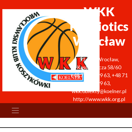
WKK
ProBiotics
Wrocław
51-136
Wrocław
,
Kasprowicza 58/60
+48 71 327 99 63
,
+48 71
327 99 63
,
wkk.obiekty@koelner.pl
http://www.wkk.org.pl