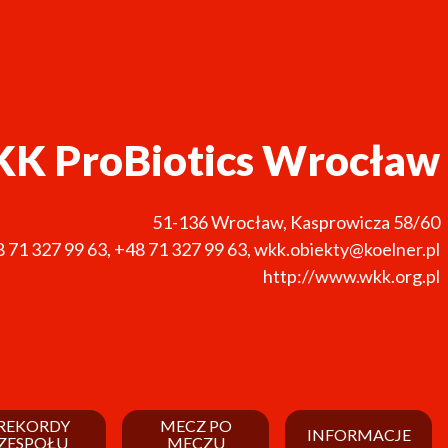
K ProBiotics Wrocław
51-136
Wrocław
,
Kasprowicza 58/60
 71 327 99 63
,
+48 71 327 99 63
,
wkk.obiekty@koelner.pl
http://www.wkk.org.pl
REKORDY
MECZ PO
INFORMACJE
ZESPOŁU
MECZU