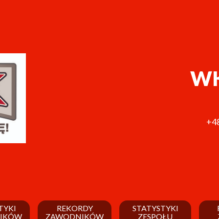
WK
+48
TYKI
REKORDY
STATYSTYKI
IKÓW
ZAWODNIKÓW
ZESPOŁU