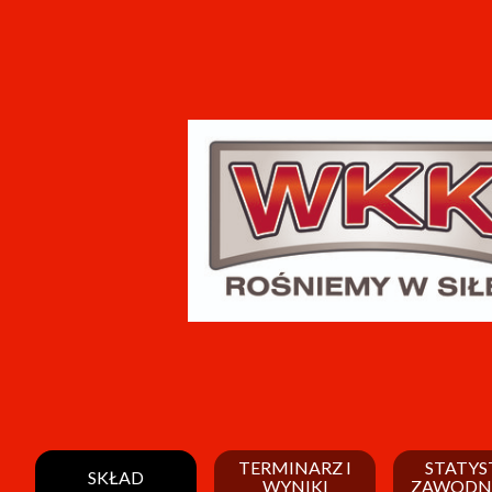
TERMINARZ I
STATYS
SKŁAD
WYNIKI
ZAWODN