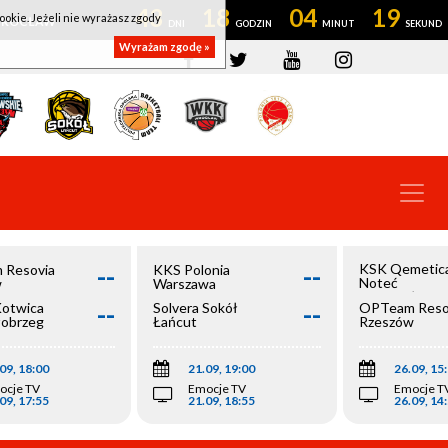
43
18
04
19
ookie. Jeżeli nie wyrażasz zgody
OWROCŁAW
Wyrażam zgodę »
--
--
KSK Qemetic
 Resovia
KKS Polonia
Noteć
w
Warszawa
Inowrocław
--
--
Kotwica
Solvera Sokół
OPTeam Reso
łobrzeg
Łańcut
Rzeszów
09, 18:00
21.09, 19:00
26.09, 15
ocje TV
Emocje TV
Emocje T
09, 17:55
21.09, 18:55
26.09, 14