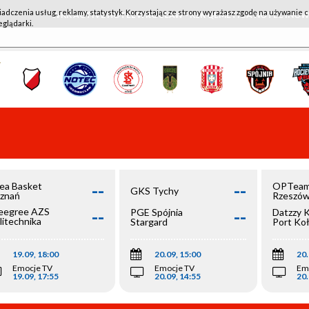
iadczenia usług, reklamy, statystyk. Korzystając ze strony wyrażasz zgodę na używanie c
WKK ACTIVE HOTEL WROCŁAW - KSK QEMETICA NOTEĆ IN
eglądarki.
--
--
ea Basket
OPTeam
GKS Tychy
znań
Rzeszó
--
--
egree AZS
PGE Spójnia
Datzzy 
litechnika
Stargard
Port Ko
olska
19.09, 18:00
20.09, 15:00
20.
Emocje TV
Emocje TV
Em
19.09, 17:55
20.09, 14:55
20.