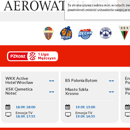
Ta strona używa cookies m.in. w celach: św
powinieneś zmienić ustawienia swojej prz
--
--
WKK Active
En
BS Polonia Bytom
Hotel Wrocław
Po
--
--
KSK Qemetica
We
Miasto Szkła
Noteć
Po
Krosno
Inowrocław
Op
18.09, 18:00
19.09, 15:00
Emocje TV
Emocje TV
18.09, 17:55
19.09, 14:55