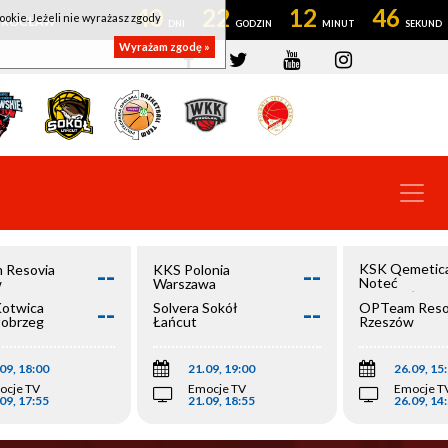
40
22
12
46
ookie. Jeżeli nie wyrażasz zgody
OWROCŁAW
Wyrażam zgodę »
--
--
KSK Qemetic
 Resovia
KKS Polonia
Noteć
w
Warszawa
Inowrocław
--
--
Kotwica
Solvera Sokół
OPTeam Reso
łobrzeg
Łańcut
Rzeszów
09, 18:00
21.09, 19:00
26.09, 15
ocje TV
Emocje TV
Emocje T
09, 17:55
21.09, 18:55
26.09, 14