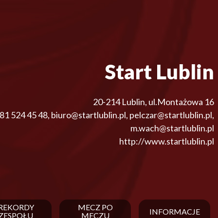
Start Lublin
20-214
Lublin
,
ul.Montażowa 16
81 524 45 48
,
biuro@startlublin.pl, pelczar@startlublin.pl,
m.wach@startlublin.pl
http://www.startlublin.pl
REKORDY
MECZ PO
INFORMACJE
ZESPOŁU
MECZU