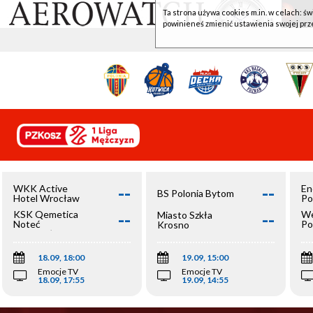
Ta strona używa cookies m.in. w celach: św
powinieneś zmienić ustawienia swojej prz
--
--
WKK Active
En
BS Polonia Bytom
Hotel Wrocław
Po
--
--
KSK Qemetica
We
Miasto Szkła
Noteć
Po
Krosno
Inowrocław
Op
18.09, 18:00
19.09, 15:00
Emocje TV
Emocje TV
18.09, 17:55
19.09, 14:55