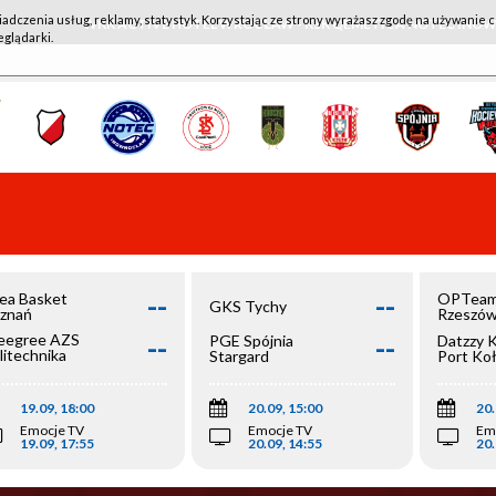
iadczenia usług, reklamy, statystyk. Korzystając ze strony wyrażasz zgodę na używanie c
WKK ACTIVE HOTEL WROCŁAW - KSK QEMETICA NOTEĆ IN
eglądarki.
--
--
ea Basket
OPTeam
GKS Tychy
znań
Rzeszó
--
--
egree AZS
PGE Spójnia
Datzzy 
litechnika
Stargard
Port Ko
olska
19.09, 18:00
20.09, 15:00
20.
Emocje TV
Emocje TV
Em
19.09, 17:55
20.09, 14:55
20.