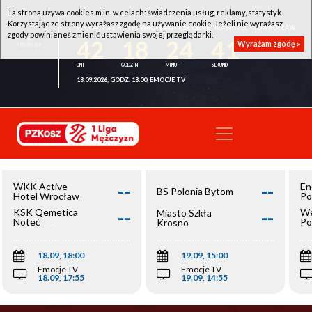
Ta strona używa cookies m.in. w celach: świadczenia usług, reklamy, statystyk.
Korzystając ze strony wyrażasz zgodę na używanie cookie. Jeżeli nie wyrażasz
WKK ACTIVE HOTEL WROCŁAW - KSK QEMETICA NOTEĆ INOWROCŁAW
zgody powinieneś zmienić ustawienia swojej przeglądarki.
42
18
24
40
Wyrażam zgodę »
18.09.2026, GODZ. 18:00, EMOCJE TV
--
--
WKK Active
En
BS Polonia Bytom
Hotel Wrocław
Po
--
--
KSK Qemetica
We
Miasto Szkła
Noteć
Po
Krosno
Inowrocław
Op
18.09, 18:00
19.09, 15:00
Emocje TV
Emocje TV
18.09, 17:55
19.09, 14:55