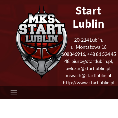
Start
Lublin
20-214
Lublin
,
ul.Montażowa 16
608346916
,
+48 81 524 45
48
,
biuro@startlublin.pl,
pelczar@startlublin.pl,
m.wach@startlublin.pl
http://www.startlublin.pl