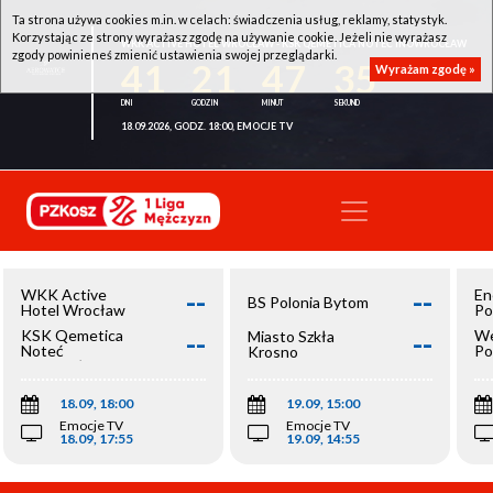
Ta strona używa cookies m.in. w celach: świadczenia usług, reklamy, statystyk.
Korzystając ze strony wyrażasz zgodę na używanie cookie. Jeżeli nie wyrażasz
WKK ACTIVE HOTEL WROCŁAW - KSK QEMETICA NOTEĆ INOWROCŁAW
zgody powinieneś zmienić ustawienia swojej przeglądarki.
41
21
47
35
Wyrażam zgodę »
18.09.2026, GODZ. 18:00, EMOCJE TV
--
--
WKK Active
En
BS Polonia Bytom
Hotel Wrocław
Po
--
--
KSK Qemetica
We
Miasto Szkła
Noteć
Po
Krosno
Inowrocław
Op
18.09, 18:00
19.09, 15:00
Emocje TV
Emocje TV
18.09, 17:55
19.09, 14:55