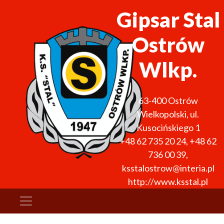
Gipsar Stal
Ostrów
Wlkp.
63-400
Ostrów
Wielkopolski
,
ul.
Kusocińskiego 1
+48 62 735 20 24
,
+48 62
736 00 39
,
ksstalostrow@interia.pl
http://www.ksstal.pl