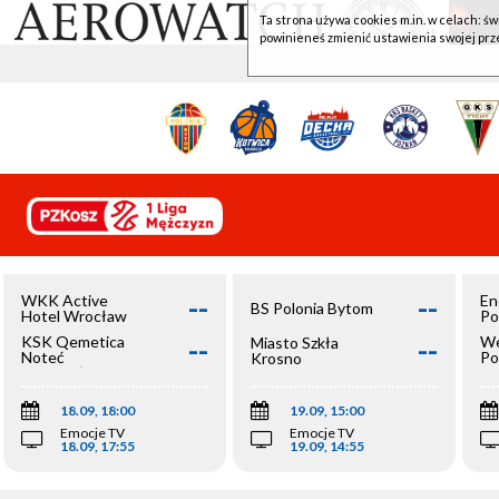
Ta strona używa cookies m.in. w celach: św
powinieneś zmienić ustawienia swojej prz
--
--
WKK Active
En
BS Polonia Bytom
Hotel Wrocław
Po
--
--
KSK Qemetica
We
Miasto Szkła
Noteć
Po
Krosno
Inowrocław
Op
18.09, 18:00
19.09, 15:00
Emocje TV
Emocje TV
18.09, 17:55
19.09, 14:55