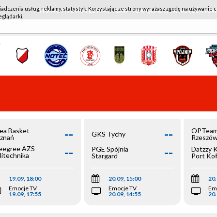
iadczenia usług, reklamy, statystyk. Korzystając ze strony wyrażasz zgodę na używanie c
WKK ACTIVE HOTEL WROCŁAW - KSK QEMETICA NOTEĆ IN
eglądarki.
--
--
ea Basket
OPTeam
GKS Tychy
znań
Rzeszó
--
--
egree AZS
PGE Spójnia
Datzzy 
litechnika
Stargard
Port Ko
olska
19.09, 18:00
20.09, 15:00
20.
Emocje TV
Emocje TV
Em
19.09, 17:55
20.09, 14:55
20.