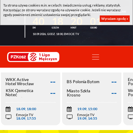
Ta strona używa cookies m.in. w celach: świadczenia usług, reklamy, statystyk.
Korzystając ze strony wyrażasz zgodę na używanie cookie. Jeżeli nie wyrażasz
WKK ACTIVE HOTEL WROCŁAW - KSK QEMETICA NOTEĆ INOWROCŁAW
zgody powinieneś zmienić ustawienia swojej przeglądarki.
40
18
20
01
Wyrażam zgodę »
18.09.2026, GODZ. 18:00, EMOCJE TV
--
--
WKK Active
En
BS Polonia Bytom
Hotel Wrocław
Po
--
--
KSK Qemetica
We
Miasto Szkła
Noteć
Po
Krosno
Inowrocław
Op
18.09, 18:00
19.09, 15:00
Emocje TV
Emocje TV
18.09, 17:55
19.09, 14:55