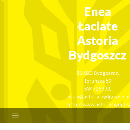
Enea
Łaciate
Astoria
Bydgoszcz
85-023
Bydgoszcz
,
Toruńska 59
534725933
,
wiola@astoria.bydgoszcz.pl
http://www.astoria.bydgosz