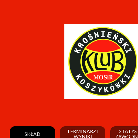
TERMINARZ I
STATYS
SKŁAD
WYNIKI
ZAWODN