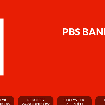
PBS BAN
TYKI
REKORDY
STATYSTYKI
IKÓW
ZAWODNIKÓW
ZESPOŁU