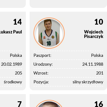
14
10
Łukasz
Paul
Wojciech
Pisarczyk
Polska
Paszport:
Polska
20.02.1989
Urodzony:
24.11.1988
205
Wzrost:
201
środkowy
Pozycja:
silny skrzydłowy
7
16