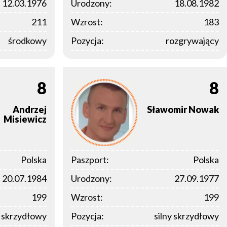
12.03.1976
Urodzony:
18.08.1982
211
Wzrost:
183
środkowy
Pozycja:
rozgrywający
8
8
Andrzej
Sławomir
Nowak
Misiewicz
Polska
Paszport:
Polska
20.07.1984
Urodzony:
27.09.1977
199
Wzrost:
199
y skrzydłowy
Pozycja:
silny skrzydłowy