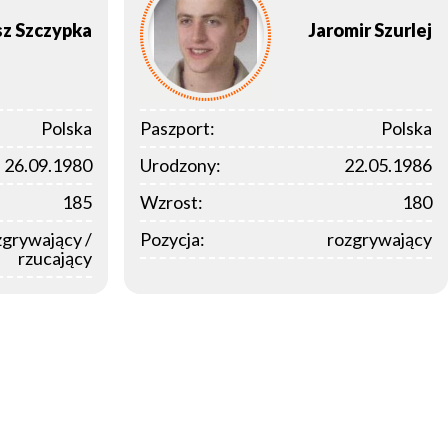
sz
Szczypka
Jaromir
Szurlej
Polska
Paszport:
Polska
26.09.1980
Urodzony:
22.05.1986
185
Wzrost:
180
zgrywający /
Pozycja:
rozgrywający
rzucający