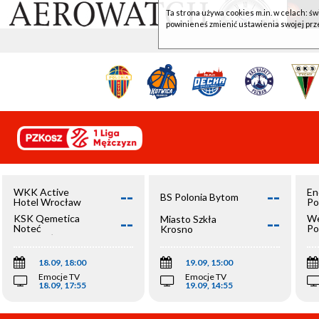
Ta strona używa cookies m.in. w celach: św
powinieneś zmienić ustawienia swojej prz
--
--
WKK Active
En
BS Polonia Bytom
Hotel Wrocław
Po
--
--
KSK Qemetica
We
Miasto Szkła
Noteć
Po
Krosno
Inowrocław
Op
18.09, 18:00
19.09, 15:00
Emocje TV
Emocje TV
18.09, 17:55
19.09, 14:55