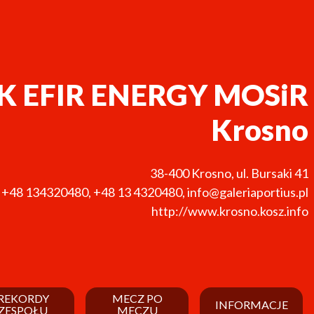
K EFIR ENERGY MOSiR
Krosno
38-400
Krosno
,
ul. Bursaki 41
+48 134320480
,
+48 13 4320480
,
info@galeriaportius.pl
http://www.krosno.kosz.info
REKORDY
MECZ PO
INFORMACJE
ZESPOŁU
MECZU