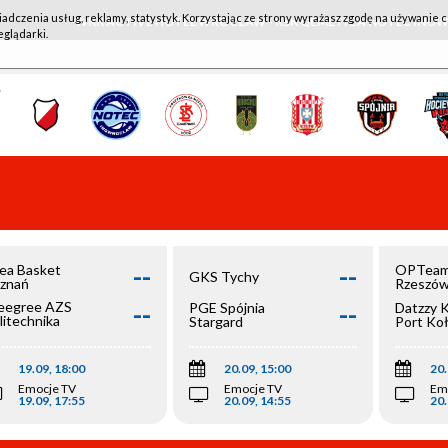
iadczenia usług, reklamy, statystyk. Korzystając ze strony wyrażasz zgodę na używanie c
WKK ACTIVE HOTEL WROCŁAW - KSK QEMETICA NOTEĆ IN
eglądarki.
--
--
ea Basket
OPTeam
GKS Tychy
znań
Rzeszó
--
--
egree AZS
PGE Spójnia
Datzzy 
litechnika
Stargard
Port Ko
olska
19.09, 18:00
20.09, 15:00
20.
Emocje TV
Emocje TV
Em
19.09, 17:55
20.09, 14:55
20.