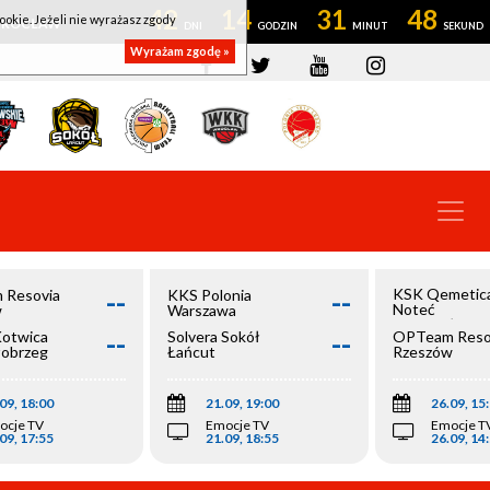
42
14
31
48
ookie. Jeżeli nie wyrażasz zgody
OWROCŁAW
Wyrażam zgodę »
--
--
KSK Qemetic
 Resovia
KKS Polonia
Noteć
w
Warszawa
Inowrocław
--
--
Kotwica
Solvera Sokół
OPTeam Reso
łobrzeg
Łańcut
Rzeszów
09, 18:00
21.09, 19:00
26.09, 15
ocje TV
Emocje TV
Emocje T
09, 17:55
21.09, 18:55
26.09, 14