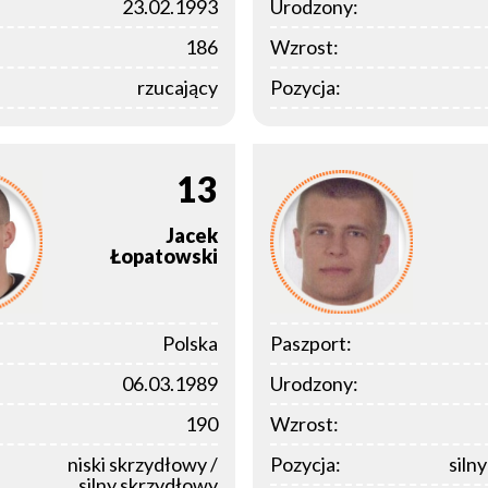
23.02.1993
Urodzony:
186
Wzrost:
rzucający
Pozycja:
13
Jacek
Łopatowski
Polska
Paszport:
06.03.1989
Urodzony:
190
Wzrost:
niski skrzydłowy /
Pozycja:
siln
silny skrzydłowy