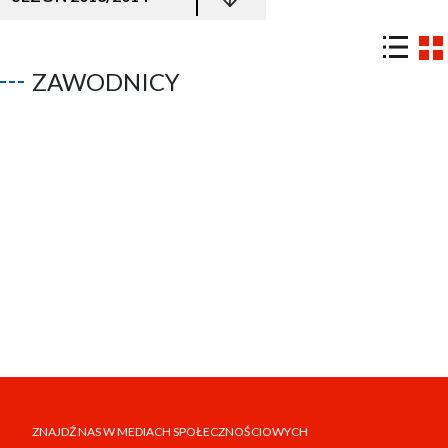
ZAWODNICY
ZNAJDŹ NAS W MEDIACH SPOŁECZNOŚCIOWYCH