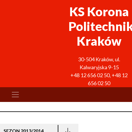
KS Korona
Politechni
Kraków
30-504
Kraków
,
ul.
Kalwaryjska 9-15
+48 12 656 02 50
,
+48 12
656 02 50
SEZON 2013/2014