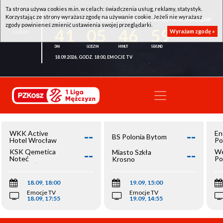
Ta strona używa cookies m.in. w celach: świadczenia usług, reklamy, statystyk.
Korzystając ze strony wyrażasz zgodę na używanie cookie. Jeżeli nie wyrażasz
WKK ACTIVE HOTEL WROCŁAW - KSK QEMETICA NOTEĆ INOWROCŁAW
zgody powinieneś zmienić ustawienia swojej przeglądarki.
41
05
46
59
Wyrażam zgodę »
18.09.2026, GODZ. 18:00, EMOCJE TV
--
--
WKK Active
En
BS Polonia Bytom
Hotel Wrocław
Po
--
--
KSK Qemetica
We
Miasto Szkła
Noteć
Po
Krosno
Inowrocław
Op
18.09, 18:00
19.09, 15:00
Emocje TV
Emocje TV
18.09, 17:55
19.09, 14:55