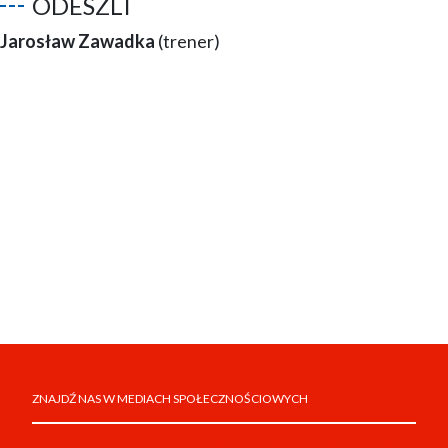
ODESZLI
Jarosław Zawadka
(trener)
ZNAJDŹ NAS W MEDIACH SPOŁECZNOŚCIOWYCH