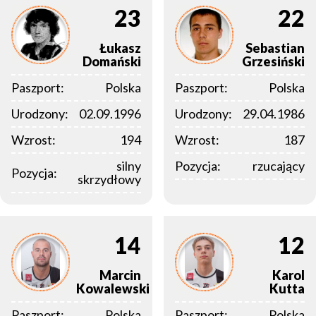
23
22
Łukasz
Sebastian
Domański
Grzesiński
Paszport:
Polska
Paszport:
Polska
Urodzony:
02.09.1996
Urodzony:
29.04.1986
Wzrost:
194
Wzrost:
187
silny
Pozycja:
rzucający
Pozycja:
skrzydłowy
14
12
Marcin
Karol
Kowalewski
Kutta
Paszport:
Polska
Paszport:
Polska