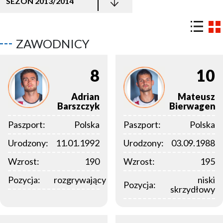
SEZON 2013/2014
ZAWODNICY
8
10
Adrian
Mateusz
Barszczyk
Bierwagen
Paszport:
Polska
Paszport:
Polska
Urodzony:
11.01.1992
Urodzony:
03.09.1988
Wzrost:
190
Wzrost:
195
Pozycja:
rozgrywający
niski
Pozycja:
skrzydłowy