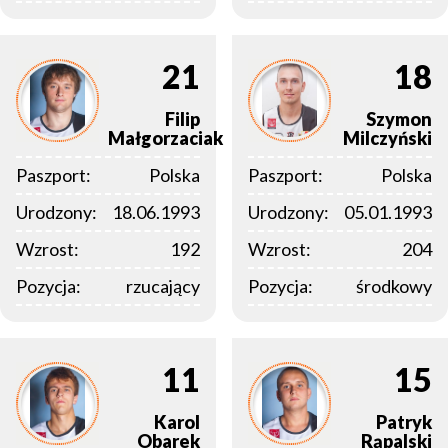
21
18
Filip
Szymon
Małgorzaciak
Milczyński
Paszport:
Polska
Paszport:
Polska
Urodzony:
18.06.1993
Urodzony:
05.01.1993
Wzrost:
192
Wzrost:
204
Pozycja:
rzucający
Pozycja:
środkowy
11
15
Karol
Patryk
Obarek
Rąpalski