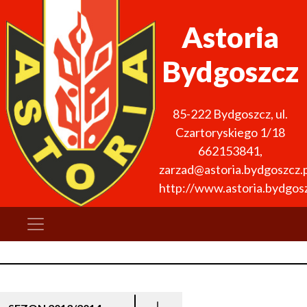
Astoria
Bydgoszcz
85-222
Bydgoszcz
,
ul.
Czartoryskiego 1/18
662153841
,
zarzad@astoria.bydgoszcz.p
http://www.astoria.bydgosz