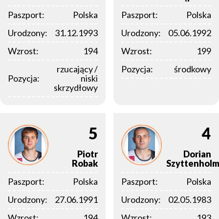
Paszport:
Polska
Paszport:
Polska
Urodzony:
31.12.1993
Urodzony:
05.06.1992
Wzrost:
194
Wzrost:
199
rzucający /
Pozycja:
środkowy
Pozycja:
niski
skrzydłowy
5
4
Piotr
Dorian
Robak
Szyttenhol
Paszport:
Polska
Paszport:
Polska
Urodzony:
27.06.1991
Urodzony:
02.05.1983
Wzrost:
194
Wzrost:
193