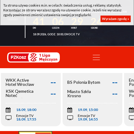
Ta strona używa cookies m.in. w celach: świadczenia usług, reklamy, statystyk.
Korzystając ze strony wyrażasz zgodę na używanie cookie. Jeżeli nie wyrażasz
WKK ACTIVE HOTEL WROCŁAW - KSK QEMETICA NOTEĆ INOWROCŁAW
zgody powinieneś zmienić ustawienia swojej przeglądarki.
41
06
29
24
Wyrażam zgodę »
18.09.2026, GODZ. 18:00, EMOCJE TV
--
--
WKK Active
En
BS Polonia Bytom
Hotel Wrocław
Po
--
--
KSK Qemetica
We
Miasto Szkła
Noteć
Po
Krosno
Inowrocław
Op
18.09, 18:00
19.09, 15:00
Emocje TV
Emocje TV
18.09, 17:55
19.09, 14:55