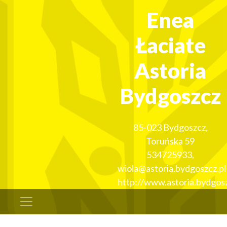
Enea
Łaciate
Astoria
Bydgoszcz
85-023
Bydgoszcz
,
Toruńska 59
534725933
,
wiola@astoria.bydgoszcz.pl
http://www.astoria.bydgosz