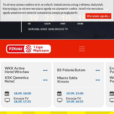
Ta strona używa cookies m.in. w celach: świadczenia usług, reklamy, statystyk.
Korzystając ze strony wyrażasz zgodę na używanie cookie. Jeżeli nie wyrażasz
WKK ACTIVE HOTEL WROCŁAW - KSK QEMETICA NOTEĆ INOWROCŁAW
zgody powinieneś zmienić ustawienia swojej przeglądarki.
39
23
10
15
Wyrażam zgodę »
18.09.2026, GODZ. 18:00, EMOCJE TV
--
--
WKK Active
En
BS Polonia Bytom
Hotel Wrocław
Po
--
--
KSK Qemetica
We
Miasto Szkła
Noteć
Po
Krosno
Inowrocław
Op
18.09, 18:00
19.09, 15:00
Emocje TV
Emocje TV
18.09, 17:55
19.09, 14:55