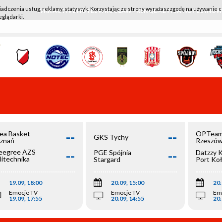
iadczenia usług, reklamy, statystyk. Korzystając ze strony wyrażasz zgodę na używanie c
WKK ACTIVE HOTEL WROCŁAW - KSK QEMETICA NOTEĆ IN
eglądarki.
--
--
ea Basket
OPTeam
GKS Tychy
znań
Rzeszó
--
--
egree AZS
PGE Spójnia
Datzzy 
litechnika
Stargard
Port Ko
olska
19.09, 18:00
20.09, 15:00
20.
Emocje TV
Emocje TV
Em
19.09, 17:55
20.09, 14:55
20.