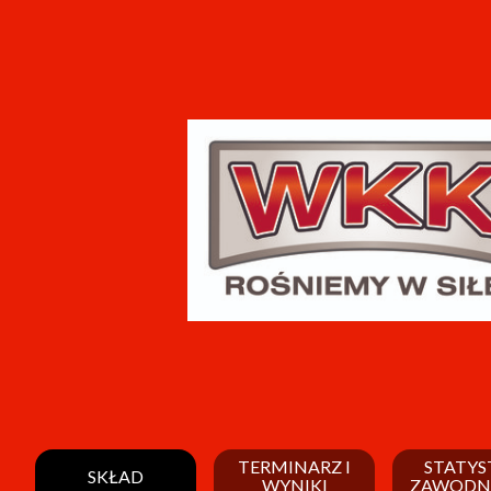
TERMINARZ I
STATYS
SKŁAD
WYNIKI
ZAWODN