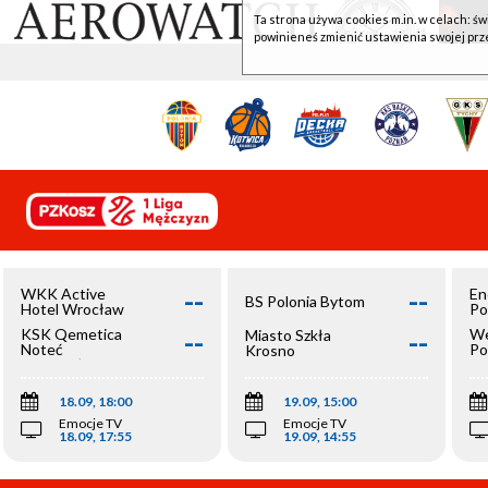
Ta strona używa cookies m.in. w celach: św
powinieneś zmienić ustawienia swojej prz
--
--
WKK Active
En
BS Polonia Bytom
Hotel Wrocław
Po
--
--
KSK Qemetica
We
Miasto Szkła
Noteć
Po
Krosno
Inowrocław
Op
18.09, 18:00
19.09, 15:00
Emocje TV
Emocje TV
18.09, 17:55
19.09, 14:55