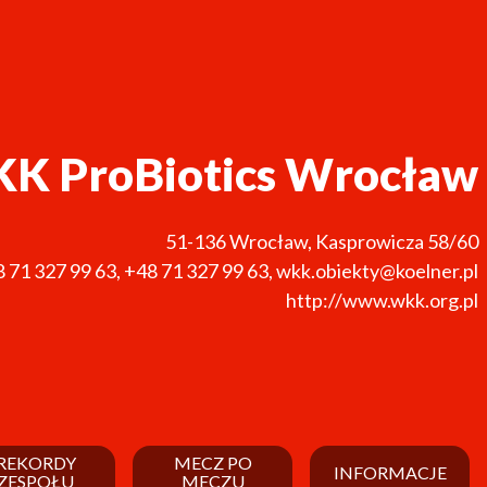
K ProBiotics Wrocław
51-136
Wrocław
,
Kasprowicza 58/60
 71 327 99 63
,
+48 71 327 99 63
,
wkk.obiekty@koelner.pl
http://www.wkk.org.pl
REKORDY
MECZ PO
INFORMACJE
ZESPOŁU
MECZU