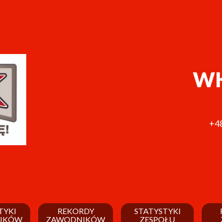
WK
+48
TYKI
REKORDY
STATYSTYKI
IKÓW
ZAWODNIKÓW
ZESPOŁU