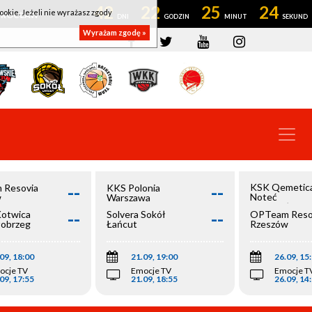
42
22
25
24
ookie. Jeżeli nie wyrażasz zgody
OWROCŁAW
Wyrażam zgodę »
--
--
KSK Qemetic
 Resovia
KKS Polonia
Noteć
w
Warszawa
Inowrocław
--
--
Kotwica
Solvera Sokół
OPTeam Reso
łobrzeg
Łańcut
Rzeszów
09, 18:00
21.09, 19:00
26.09, 15
ocje TV
Emocje TV
Emocje T
09, 17:55
21.09, 18:55
26.09, 14