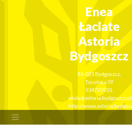
Enea
Łaciate
Astoria
Bydgoszcz
85-023
Bydgoszcz
,
Toruńska 59
534725933
,
wiola@astoria.bydgoszcz.pl
http://www.astoria.bydgosz