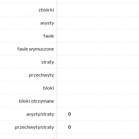
zbiórki
zbiórki
asysty
asysty
faule
faule
faule wymuszone
faule wymuszone
straty
straty
przechwyty
przechwyty
bloki
bloki
bloki otrzymane
bloki otrzymane
asysty/straty
asysty/straty
0
0
przechwyty/straty
przechwyty/straty
0
0