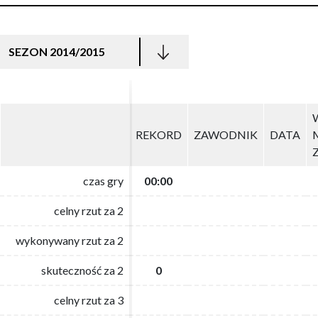
SEZON 2014/2015
REKORD
REKORD
ZAWODNIK
ZAWODNIK
DATA
DATA
czas gry
czas gry
00:00
00:00
celny rzut za 2
celny rzut za 2
wykonywany rzut za 2
wykonywany rzut za 2
skuteczność za 2
skuteczność za 2
0
0
celny rzut za 3
celny rzut za 3