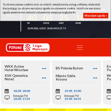
Ta strona używa cookies m.in. w celach: świadczenia usług, reklamy, statystyk.
Korzystając ze strony wyrażasz zgodę na używanie cookie. Jeżeli nie wyrażasz
WKK ACTIVE HOTEL WROCŁAW - KSK QEMETICA NOTEĆ INOWROCŁAW
zgody powinieneś zmienić ustawienia swojej przeglądarki.
40
05
25
14
Wyrażam zgodę »
18.09.2026, GODZ. 18:00, EMOCJE TV
--
--
WKK Active
En
BS Polonia Bytom
Hotel Wrocław
Po
--
--
KSK Qemetica
We
Miasto Szkła
Noteć
Po
Krosno
Inowrocław
Op
18.09, 18:00
19.09, 15:00
Emocje TV
Emocje TV
18.09, 17:55
19.09, 14:55