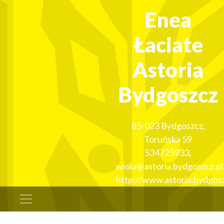
Enea
Łaciate
Astoria
Bydgoszcz
85-023
Bydgoszcz
,
Toruńska 59
534725933
,
wiola@astoria.bydgoszcz.pl
http://www.astoria.bydgosz