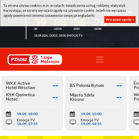
Ta strona używa cookies m.in. w celach: świadczenia usług, reklamy, statystyk.
Korzystając ze strony wyrażasz zgodę na używanie cookie. Jeżeli nie wyrażasz
WKK ACTIVE HOTEL WROCŁAW - KSK QEMETICA NOTEĆ INOWROCŁAW
zgody powinieneś zmienić ustawienia swojej przeglądarki.
39
03
36
28
Wyrażam zgodę »
18.09.2026, GODZ. 18:00, EMOCJE TV
--
--
WKK Active
En
BS Polonia Bytom
Hotel Wrocław
Po
--
--
KSK Qemetica
We
Miasto Szkła
Noteć
Po
Krosno
Inowrocław
Op
18.09, 18:00
19.09, 15:00
Emocje TV
Emocje TV
18.09, 17:55
19.09, 14:55