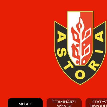
TERMINARZ I
STATYS
SKŁAD
WYNIKI
ZAWODN