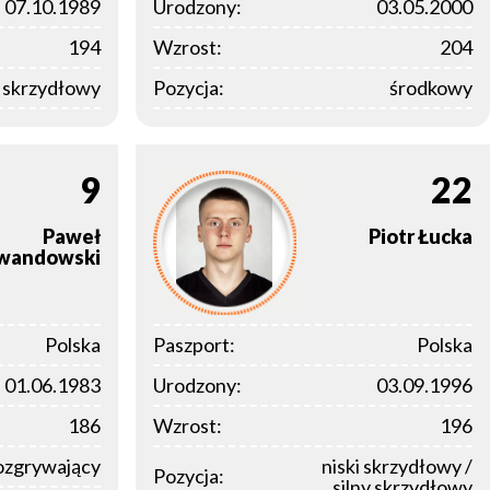
07.10.1989
Urodzony:
03.05.2000
194
Wzrost:
204
y skrzydłowy
Pozycja:
środkowy
9
22
Paweł
Piotr
Łucka
wandowski
Polska
Paszport:
Polska
01.06.1983
Urodzony:
03.09.1996
186
Wzrost:
196
ozgrywający
niski skrzydłowy /
Pozycja:
silny skrzydłowy