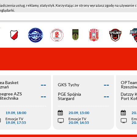
iadczenia usług, reklamy, statystyk. Korzystając ze strony wyrażasz zgodę na używanie c
WKK ACTIVE HOTEL WROCŁAW - KSK QEMETICA NOTEĆ IN
eglądarki.
--
--
ea Basket
OPTeam
GKS Tychy
znań
Rzeszó
--
--
egree AZS
PGE Spójnia
Datzzy 
litechnika
Stargard
Port Ko
olska
19.09, 18:00
20.09, 15:00
20.
Emocje TV
Emocje TV
Em
19.09, 17:55
20.09, 14:55
20.