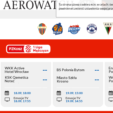
Ta strona używa cookies m.in. w celach: św
powinieneś zmienić ustawienia swojej prz
--
--
WKK Active
En
BS Polonia Bytom
Hotel Wrocław
Po
--
--
KSK Qemetica
We
Miasto Szkła
Noteć
Po
Krosno
Inowrocław
Op
18.09, 18:00
19.09, 15:00
Emocje TV
Emocje TV
18.09, 17:55
19.09, 14:55