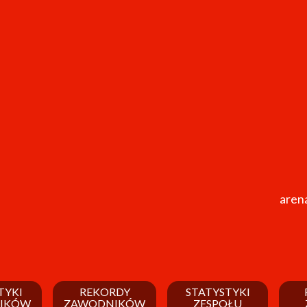
arena
TYKI
REKORDY
STATYSTYKI
IKÓW
ZAWODNIKÓW
ZESPOŁU