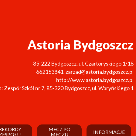
Astoria Bydgoszcz
85-222
Bydgoszcz
,
ul. Czartoryskiego 1/18
662153841
,
zarzad@astoria.bydgoszcz.pl
http://www.astoria.bydgoszcz.pl
: Zespół Szkół nr 7, 85-320 Bydgoszcz, ul. Waryńskiego 1
REKORDY
MECZ PO
INFORMACJE
ZESPOŁU
MECZU