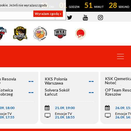
40
01
51
27
ookie. Jeżeli nie wyrażasz zgody
OWROCŁAW
Wyrażam zgodę »
--
--
KSK Qemetic
 Resovia
KKS Polonia
Noteć
w
Warszawa
Inowrocław
--
--
Kotwica
Solvera Sokół
OPTeam Reso
łobrzeg
Łańcut
Rzeszów
09, 18:00
21.09, 19:00
26.09, 15
ocje TV
Emocje TV
Emocje T
09, 17:55
21.09, 18:55
26.09, 14