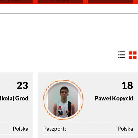
23
18
ikołaj
Grod
Paweł
Kopycki
Polska
Paszport:
Polska