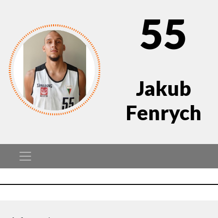
55
Jakub
Fenrych