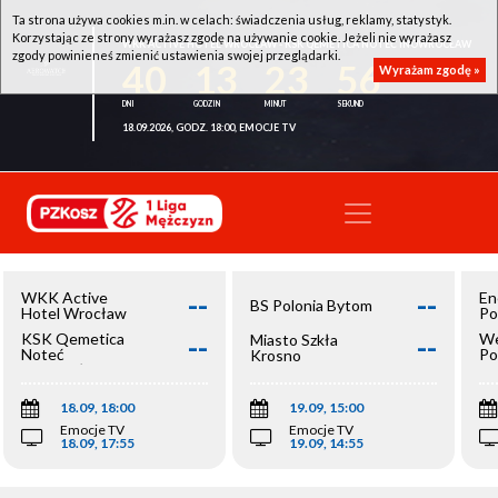
Ta strona używa cookies m.in. w celach: świadczenia usług, reklamy, statystyk.
Korzystając ze strony wyrażasz zgodę na używanie cookie. Jeżeli nie wyrażasz
WKK ACTIVE HOTEL WROCŁAW - KSK QEMETICA NOTEĆ INOWROCŁAW
zgody powinieneś zmienić ustawienia swojej przeglądarki.
40
13
23
56
Wyrażam zgodę »
18.09.2026, GODZ. 18:00, EMOCJE TV
--
--
WKK Active
En
BS Polonia Bytom
Hotel Wrocław
Po
--
--
KSK Qemetica
We
Miasto Szkła
Noteć
Po
Krosno
Inowrocław
Op
18.09, 18:00
19.09, 15:00
Emocje TV
Emocje TV
18.09, 17:55
19.09, 14:55