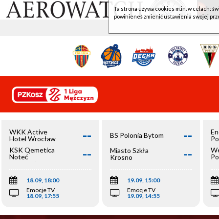
Ta strona używa cookies m.in. w celach: św
powinieneś zmienić ustawienia swojej prz
--
--
WKK Active
En
BS Polonia Bytom
Hotel Wrocław
Po
--
--
KSK Qemetica
We
Miasto Szkła
Noteć
Po
Krosno
Inowrocław
Op
18.09, 18:00
19.09, 15:00
Emocje TV
Emocje TV
18.09, 17:55
19.09, 14:55