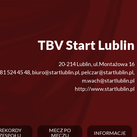
TBV Start Lublin
20-214
Lublin
,
ul.Montażowa 16
81 524 45 48
,
biuro@startlublin.pl, pelczar@startlublin.pl,
m.wach@startlublin.pl
http://www.startlublin.pl
REKORDY
MECZ PO
INFORMACJE
ZESPOŁU
MECZU