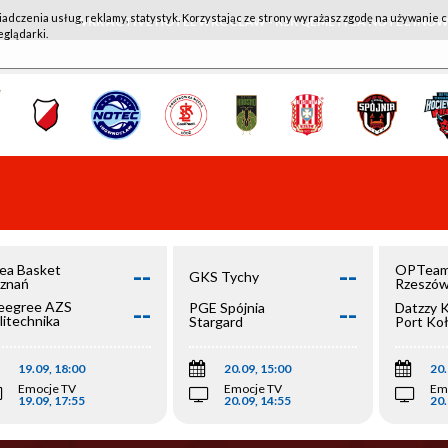
iadczenia usług, reklamy, statystyk. Korzystając ze strony wyrażasz zgodę na używanie c
WKK ACTIVE HOTEL WROCŁAW - KSK QEMETICA NOTEĆ IN
eglądarki.
--
--
ea Basket
OPTeam
GKS Tychy
znań
Rzeszó
--
--
egree AZS
PGE Spójnia
Datzzy 
litechnika
Stargard
Port Ko
olska
19.09, 18:00
20.09, 15:00
20.
Emocje TV
Emocje TV
Em
19.09, 17:55
20.09, 14:55
20.