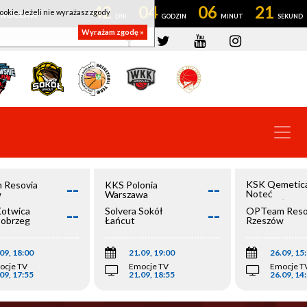
42
04
06
20
ookie. Jeżeli nie wyrażasz zgody
OWROCŁAW
Wyrażam zgodę »
--
--
KSK Qemetic
 Resovia
KKS Polonia
Noteć
w
Warszawa
Inowrocław
--
--
Kotwica
Solvera Sokół
OPTeam Reso
łobrzeg
Łańcut
Rzeszów
09, 18:00
21.09, 19:00
26.09, 15
ocje TV
Emocje TV
Emocje T
09, 17:55
21.09, 18:55
26.09, 14