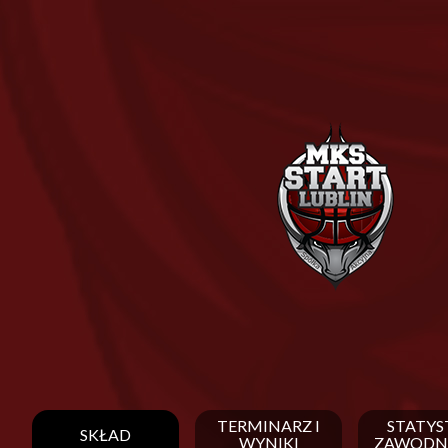
TERMINARZ I
STATYS
SKŁAD
WYNIKI
ZAWODN