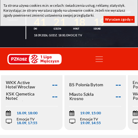
Ta strona używa cookies m.in. w celach: świadczenia usług, reklamy, statystyk.
Korzystając ze strony wyrażasz zgodę na używanie cookie. Jeżeli nie wyrażasz
WKK ACTIVE HOTEL WROCŁAW - KSK QEMETICA NOTEĆ INOWROCŁAW
zgody powinieneś zmienić ustawienia swojej przeglądarki.
41
21
18
18
Wyrażam zgodę »
18.09.2026, GODZ. 18:00, EMOCJE TV
--
--
WKK Active
En
BS Polonia Bytom
Hotel Wrocław
Po
--
--
KSK Qemetica
We
Miasto Szkła
Noteć
Po
Krosno
Inowrocław
Op
18.09, 18:00
19.09, 15:00
Emocje TV
Emocje TV
18.09, 17:55
19.09, 14:55