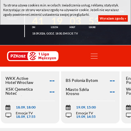
Ta strona używa cookies m.in. w celach: świadczenia usług, reklamy, statystyk.
Korzystając ze strony wyrażasz zgodę na używanie cookie. Jeżeli nie wyrażasz
WKK ACTIVE HOTEL WROCŁAW - KSK QEMETICA NOTEĆ INOWROCŁAW
zgody powinieneś zmienić ustawienia swojej przeglądarki.
41
19
03
53
Wyrażam zgodę »
18.09.2026, GODZ. 18:00, EMOCJE TV
--
--
WKK Active
En
BS Polonia Bytom
Hotel Wrocław
Po
--
--
KSK Qemetica
We
Miasto Szkła
Noteć
Po
Krosno
Inowrocław
Op
18.09, 18:00
19.09, 15:00
Emocje TV
Emocje TV
18.09, 17:55
19.09, 14:55