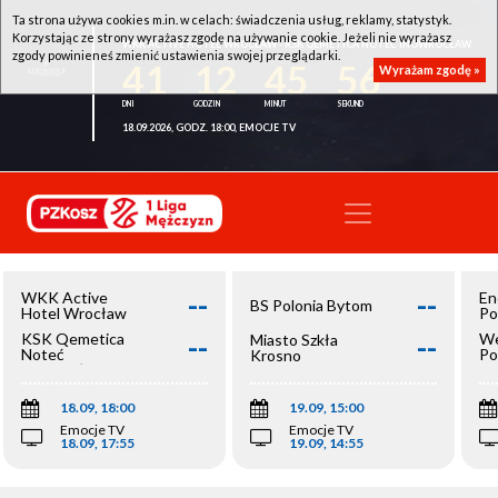
Ta strona używa cookies m.in. w celach: świadczenia usług, reklamy, statystyk.
Korzystając ze strony wyrażasz zgodę na używanie cookie. Jeżeli nie wyrażasz
WKK ACTIVE HOTEL WROCŁAW - KSK QEMETICA NOTEĆ INOWROCŁAW
zgody powinieneś zmienić ustawienia swojej przeglądarki.
41
12
45
56
Wyrażam zgodę »
18.09.2026, GODZ. 18:00, EMOCJE TV
--
--
WKK Active
En
BS Polonia Bytom
Hotel Wrocław
Po
--
--
KSK Qemetica
We
Miasto Szkła
Noteć
Po
Krosno
Inowrocław
Op
18.09, 18:00
19.09, 15:00
Emocje TV
Emocje TV
18.09, 17:55
19.09, 14:55