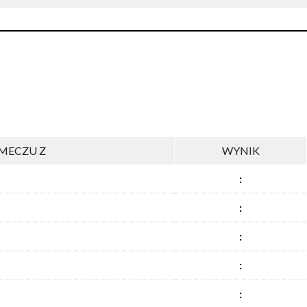
MECZU Z
WYNIK
:
:
:
:
: