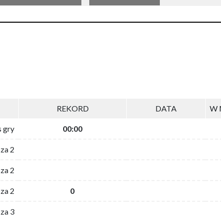
REKORD
DATA
W 
s gry
00:00
 za 2
za 2
za 2
0
 za 3