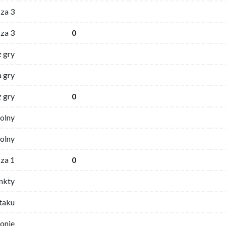
za 3
za 3
0
z gry
 gry
z gry
0
wolny
olny
za 1
0
nkty
ataku
ronie