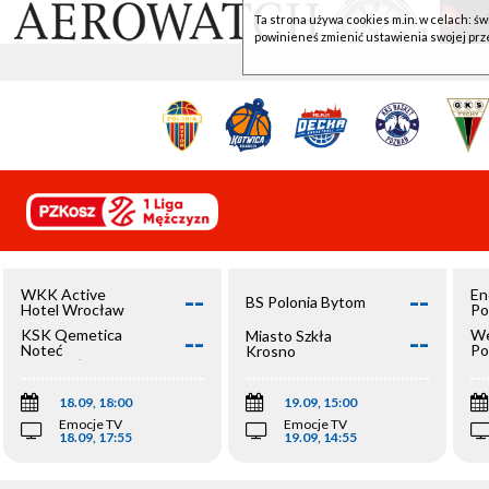
Ta strona używa cookies m.in. w celach: św
powinieneś zmienić ustawienia swojej prz
--
--
WKK Active
En
BS Polonia Bytom
Hotel Wrocław
Po
--
--
KSK Qemetica
We
Miasto Szkła
Noteć
Po
Krosno
Inowrocław
Op
18.09, 18:00
19.09, 15:00
Emocje TV
Emocje TV
18.09, 17:55
19.09, 14:55