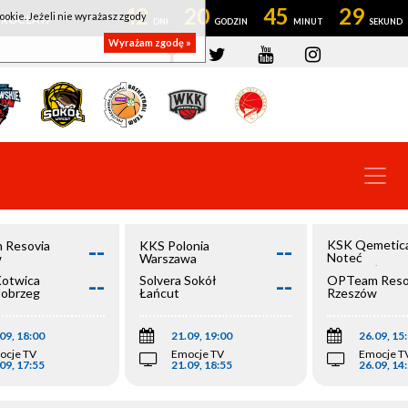
42
20
45
28
ookie. Jeżeli nie wyrażasz zgody
OWROCŁAW
Wyrażam zgodę »
--
--
KSK Qemetic
 Resovia
KKS Polonia
Noteć
w
Warszawa
Inowrocław
--
--
Kotwica
Solvera Sokół
OPTeam Reso
łobrzeg
Łańcut
Rzeszów
09, 18:00
21.09, 19:00
26.09, 15
ocje TV
Emocje TV
Emocje T
09, 17:55
21.09, 18:55
26.09, 14