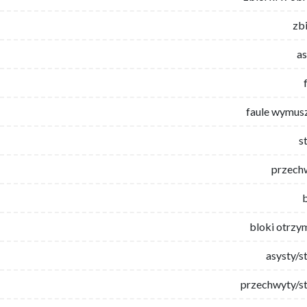
zb
as
faule wymus
s
przech
bloki otrzy
asysty/s
przechwyty/st