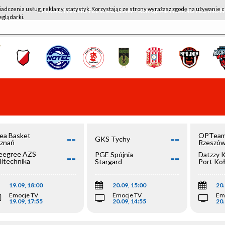
iadczenia usług, reklamy, statystyk. Korzystając ze strony wyrażasz zgodę na używanie c
WKK ACTIVE HOTEL WROCŁAW - KSK QEMETICA NOTEĆ IN
eglądarki.
--
--
ea Basket
OPTeam
GKS Tychy
znań
Rzeszó
--
--
egree AZS
PGE Spójnia
Datzzy 
litechnika
Stargard
Port Ko
olska
19.09, 18:00
20.09, 15:00
20.
Emocje TV
Emocje TV
Em
19.09, 17:55
20.09, 14:55
20.