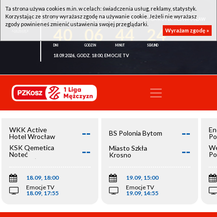
Ta strona używa cookies m.in. w celach: świadczenia usług, reklamy, statystyk.
Korzystając ze strony wyrażasz zgodę na używanie cookie. Jeżeli nie wyrażasz
WKK ACTIVE HOTEL WROCŁAW - KSK QEMETICA NOTEĆ INOWROCŁAW
zgody powinieneś zmienić ustawienia swojej przeglądarki.
40
06
44
24
Wyrażam zgodę »
18.09.2026, GODZ. 18:00, EMOCJE TV
--
--
WKK Active
En
BS Polonia Bytom
Hotel Wrocław
Po
--
--
KSK Qemetica
We
Miasto Szkła
Noteć
Po
Krosno
Inowrocław
Op
18.09, 18:00
19.09, 15:00
Emocje TV
Emocje TV
18.09, 17:55
19.09, 14:55