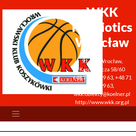
WKK
ProBiotics
Wrocław
51-136
Wrocław
,
Kasprowicza 58/60
+48 71 327 99 63
,
+48 71
327 99 63
,
wkk.obiekty@koelner.pl
http://www.wkk.org.pl