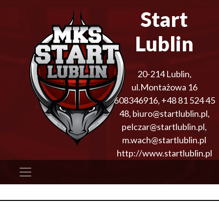
Start
Lublin
20-214
Lublin
,
ul.Montażowa 16
608346916
,
+48 81 524 45
48
,
biuro@startlublin.pl,
pelczar@startlublin.pl,
m.wach@startlublin.pl
http://www.startlublin.pl