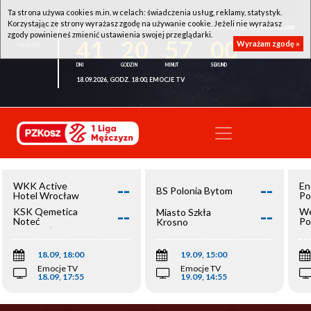
Ta strona używa cookies m.in. w celach: świadczenia usług, reklamy, statystyk.
Korzystając ze strony wyrażasz zgodę na używanie cookie. Jeżeli nie wyrażasz
WKK ACTIVE HOTEL WROCŁAW - KSK QEMETICA NOTEĆ INOWROCŁAW
zgody powinieneś zmienić ustawienia swojej przeglądarki.
41
20
57
00
Wyrażam zgodę »
18.09.2026, GODZ. 18:00, EMOCJE TV
--
--
WKK Active
En
BS Polonia Bytom
Hotel Wrocław
Po
--
--
KSK Qemetica
We
Miasto Szkła
Noteć
Po
Krosno
Inowrocław
Op
18.09, 18:00
19.09, 15:00
Emocje TV
Emocje TV
18.09, 17:55
19.09, 14:55