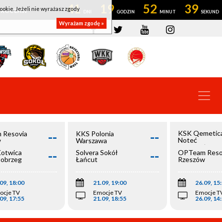
41
19
52
38
ookie. Jeżeli nie wyrażasz zgody
OWROCŁAW
Wyrażam zgodę »
--
--
KSK Qemetic
 Resovia
KKS Polonia
Noteć
w
Warszawa
Inowrocław
--
--
Kotwica
Solvera Sokół
OPTeam Reso
łobrzeg
Łańcut
Rzeszów
09, 18:00
21.09, 19:00
26.09, 15
ocje TV
Emocje TV
Emocje T
09, 17:55
21.09, 18:55
26.09, 14