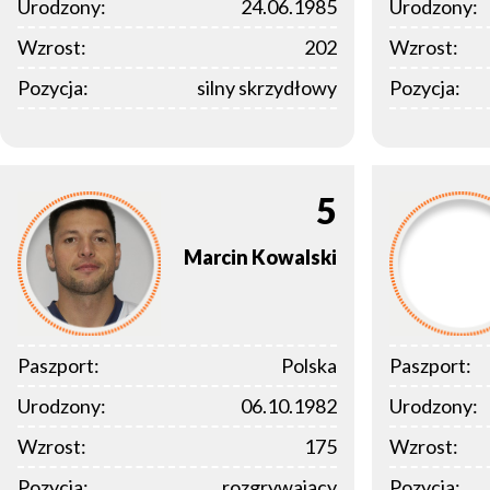
Urodzony:
24.06.1985
Urodzony:
Wzrost:
202
Wzrost:
Pozycja:
silny skrzydłowy
Pozycja:
5
Marcin
Kowalski
Paszport:
Polska
Paszport:
Urodzony:
06.10.1982
Urodzony:
Wzrost:
175
Wzrost:
Pozycja:
rozgrywający
Pozycja: