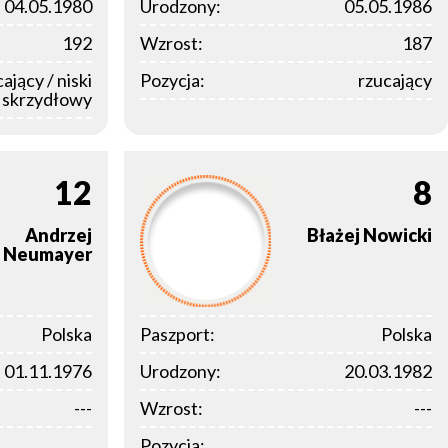
04.05.1980
Urodzony:
05.05.1986
192
Wzrost:
187
ający / niski
Pozycja:
rzucający
skrzydłowy
12
8
Andrzej
Błażej
Nowicki
Neumayer
Polska
Paszport:
Polska
01.11.1976
Urodzony:
20.03.1982
---
Wzrost:
---
Pozycja: