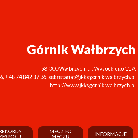
Górnik Wałbrzych
58-300
Wałbrzych
,
ul. Wysockiego 11 A
36
,
+48 74 842 37 36
,
sekretariat@jkksgornik.walbrzych.pl
http://www.jkksgornik.walbrzych.pl
REKORDY
MECZ PO
INFORMACJE
ZESPOŁU
MECZU