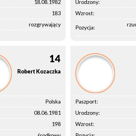
18.08.1982
Urodzony:
183
Wzrost:
rozgrywający
rzuc
Pozycja:
14
Robert
Kozaczka
Polska
Paszport:
08.06.1981
Urodzony:
198
Wzrost:
środkowy
Pozycja: