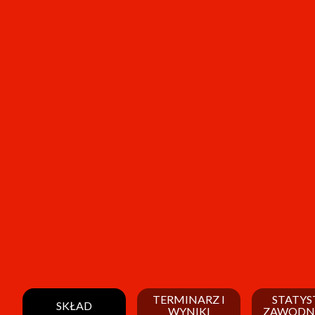
TERMINARZ I
STATYS
SKŁAD
WYNIKI
ZAWODN