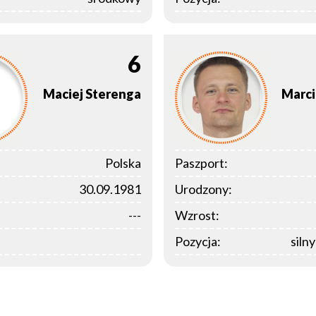
6
Maciej
Sterenga
Marc
Polska
Paszport:
30.09.1981
Urodzony:
---
Wzrost:
Pozycja:
siln