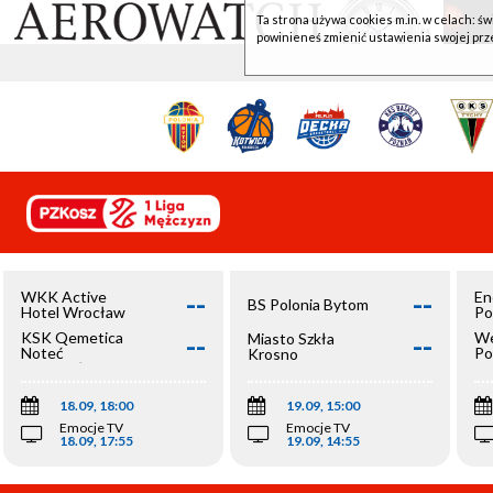
Ta strona używa cookies m.in. w celach: św
powinieneś zmienić ustawienia swojej prz
--
--
WKK Active
En
BS Polonia Bytom
Hotel Wrocław
Po
--
--
KSK Qemetica
We
Miasto Szkła
Noteć
Po
Krosno
Inowrocław
Op
18.09, 18:00
19.09, 15:00
Emocje TV
Emocje TV
18.09, 17:55
19.09, 14:55