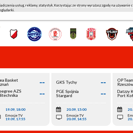
iadczenia usług, reklamy, statystyk. Korzystając ze strony wyrażasz zgodę na używanie c
WKK ACTIVE HOTEL WROCŁAW - KSK QEMETICA NOTEĆ IN
eglądarki.
--
--
ea Basket
OPTeam
GKS Tychy
znań
Rzeszó
--
--
egree AZS
PGE Spójnia
Datzzy 
litechnika
Stargard
Port Ko
olska
19.09, 18:00
20.09, 15:00
20.
Emocje TV
Emocje TV
Em
19.09, 17:55
20.09, 14:55
20.