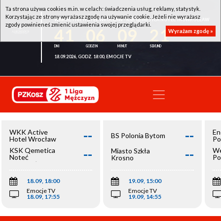
Ta strona używa cookies m.in. w celach: świadczenia usług, reklamy, statystyk.
Korzystając ze strony wyrażasz zgodę na używanie cookie. Jeżeli nie wyrażasz
WKK ACTIVE HOTEL WROCŁAW - KSK QEMETICA NOTEĆ INOWROCŁAW
zgody powinieneś zmienić ustawienia swojej przeglądarki.
41
06
09
21
Wyrażam zgodę »
18.09.2026, GODZ. 18:00, EMOCJE TV
--
--
WKK Active
En
BS Polonia Bytom
Hotel Wrocław
Po
--
--
KSK Qemetica
We
Miasto Szkła
Noteć
Po
Krosno
Inowrocław
Op
18.09, 18:00
19.09, 15:00
Emocje TV
Emocje TV
18.09, 17:55
19.09, 14:55