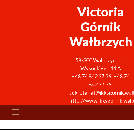
Victoria
Górnik
Wałbrzych
58-300
Wałbrzych
,
ul.
Wysockiego 11 A
+48 74 842 37 36
,
+48 74
842 37 36
,
sekretariat@jkksgornik.wal
http://www.jkksgornik.walb