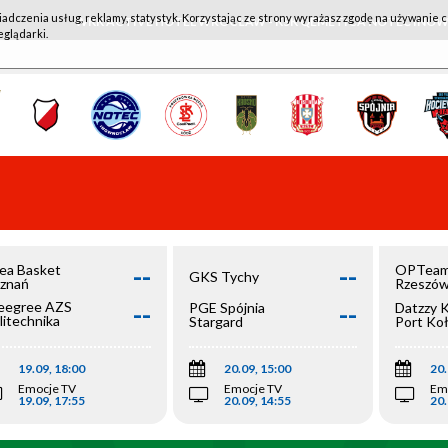
iadczenia usług, reklamy, statystyk. Korzystając ze strony wyrażasz zgodę na używanie c
WKK ACTIVE HOTEL WROCŁAW - KSK QEMETICA NOTEĆ IN
eglądarki.
--
--
ea Basket
OPTeam
GKS Tychy
znań
Rzeszó
--
--
egree AZS
PGE Spójnia
Datzzy 
litechnika
Stargard
Port Ko
olska
19.09, 18:00
20.09, 15:00
20.
Emocje TV
Emocje TV
Em
19.09, 17:55
20.09, 14:55
20.