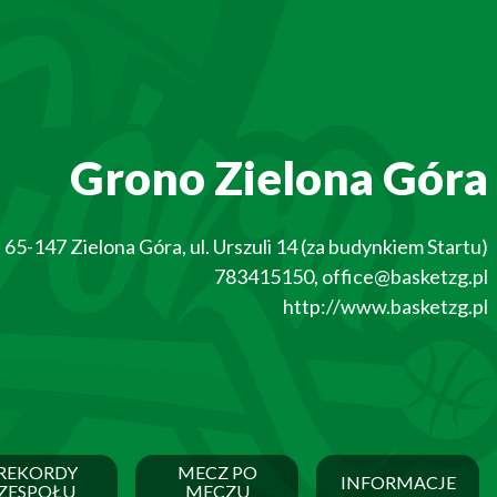
Grono Zielona Góra
65-147
Zielona Góra
,
ul. Urszuli 14 (za budynkiem Startu)
783415150
,
office@basketzg.pl
http://www.basketzg.pl
REKORDY
MECZ PO
INFORMACJE
ZESPOŁU
MECZU