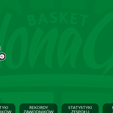
TYKI
REKORDY
STATYSTYKI
IKÓW
ZAWODNIKÓW
ZESPOŁU