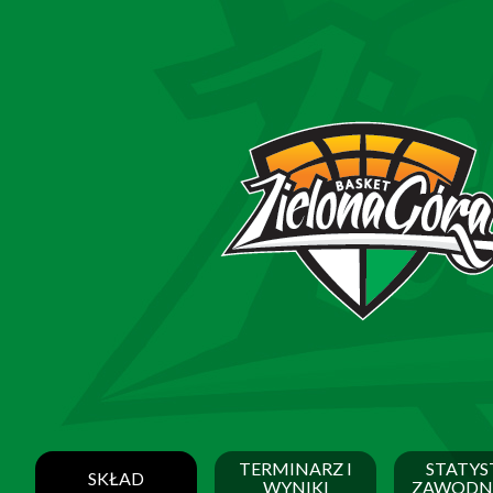
TERMINARZ I
STATYS
SKŁAD
WYNIKI
ZAWODN