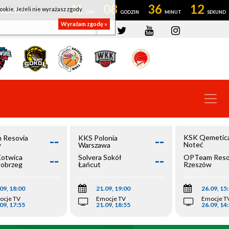
41
08
36
11
ookie. Jeżeli nie wyrażasz zgody
OWROCŁAW
Wyrażam zgodę »
--
--
KSK Qemetic
 Resovia
KKS Polonia
Noteć
w
Warszawa
Inowrocław
--
--
Kotwica
Solvera Sokół
OPTeam Reso
łobrzeg
Łańcut
Rzeszów
09, 18:00
21.09, 19:00
26.09, 15
ocje TV
Emocje TV
Emocje T
09, 17:55
21.09, 18:55
26.09, 14