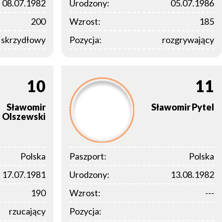
08.07.1982
Urodzony:
05.07.1986
200
Wzrost:
185
y skrzydłowy
Pozycja:
rozgrywający
10
11
Sławomir
Sławomir
Pytel
Olszewski
Polska
Paszport:
Polska
17.07.1981
Urodzony:
13.08.1982
190
Wzrost:
---
rzucający
Pozycja: