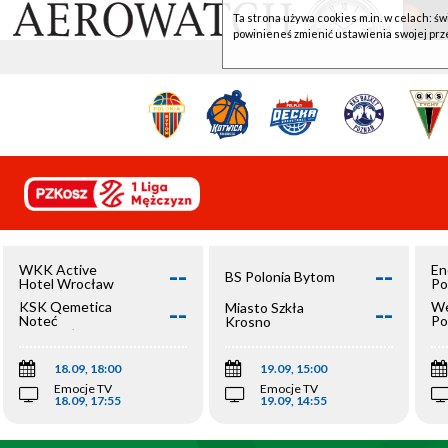
Ta strona używa cookies m.in. w celach: św
powinieneś zmienić ustawienia swojej prz
--
--
WKK Active
En
BS Polonia Bytom
Hotel Wrocław
Po
--
--
KSK Qemetica
We
Miasto Szkła
Noteć
Po
Krosno
Inowrocław
Op
18.09, 18:00
19.09, 15:00
Emocje TV
Emocje TV
18.09, 17:55
19.09, 14:55