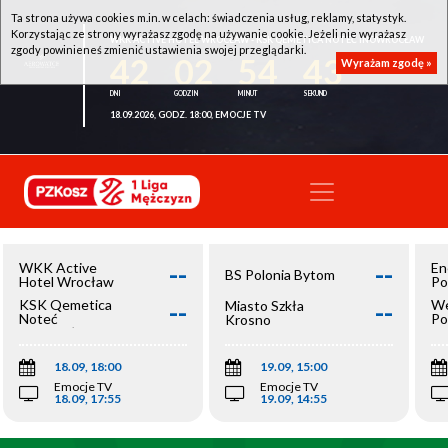
Ta strona używa cookies m.in. w celach: świadczenia usług, reklamy, statystyk.
Korzystając ze strony wyrażasz zgodę na używanie cookie. Jeżeli nie wyrażasz
WKK ACTIVE HOTEL WROCŁAW - KSK QEMETICA NOTEĆ INOWROCŁAW
zgody powinieneś zmienić ustawienia swojej przeglądarki.
42
02
54
43
Wyrażam zgodę »
18.09.2026, GODZ. 18:00, EMOCJE TV
--
--
WKK Active
En
BS Polonia Bytom
Hotel Wrocław
Po
--
--
KSK Qemetica
We
Miasto Szkła
Noteć
Po
Krosno
Inowrocław
Op
18.09, 18:00
19.09, 15:00
Emocje TV
Emocje TV
18.09, 17:55
19.09, 14:55