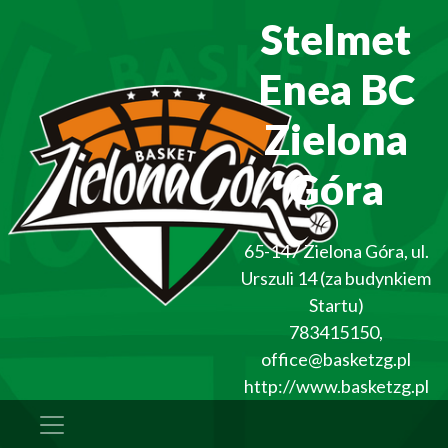
Stelmet
Enea BC
Zielona
Góra
65-147
Zielona Góra
,
ul.
Urszuli 14 (za budynkiem
Startu)
783415150
,
office@basketzg.pl
http://www.basketzg.pl