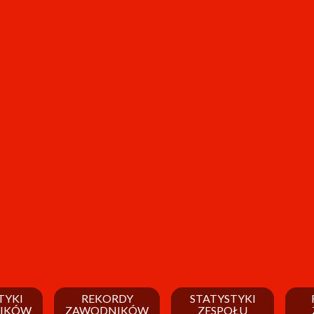
TYKI
REKORDY
STATYSTYKI
IKÓW
ZAWODNIKÓW
ZESPOŁU