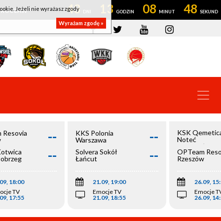
43
13
08
47
ookie. Jeżeli nie wyrażasz zgody
OWROCŁAW
Wyrażam zgodę »
--
--
KSK Qemetic
 Resovia
KKS Polonia
Noteć
w
Warszawa
Inowrocław
--
--
Kotwica
Solvera Sokół
OPTeam Reso
łobrzeg
Łańcut
Rzeszów
09, 18:00
21.09, 19:00
26.09, 15
ocje TV
Emocje TV
Emocje T
09, 17:55
21.09, 18:55
26.09, 14