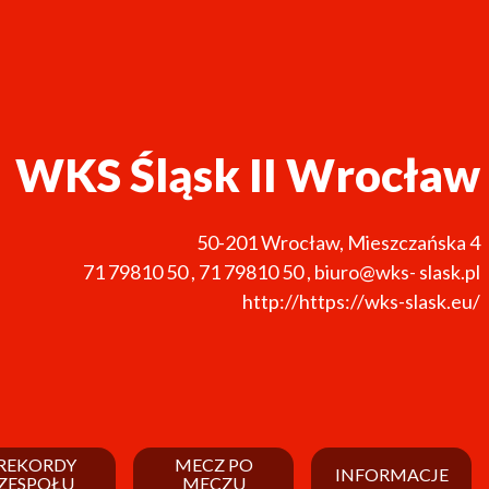
WKS Śląsk II Wrocław
50-201
Wrocław
,
Mieszczańska 4
71 79810 50
,
71 79810 50
,
biuro@wks- slask.pl
http://https://wks-slask.eu/
REKORDY
MECZ PO
INFORMACJE
ZESPOŁU
MECZU