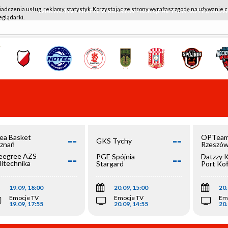
iadczenia usług, reklamy, statystyk. Korzystając ze strony wyrażasz zgodę na używanie c
WKK ACTIVE HOTEL WROCŁAW - KSK QEMETICA NOTEĆ IN
eglądarki.
--
--
ea Basket
OPTeam
GKS Tychy
znań
Rzeszó
--
--
egree AZS
PGE Spójnia
Datzzy 
litechnika
Stargard
Port Ko
olska
19.09, 18:00
20.09, 15:00
20.
Emocje TV
Emocje TV
Em
19.09, 17:55
20.09, 14:55
20.