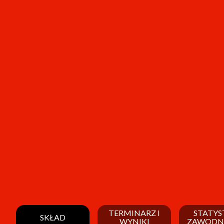
TERMINARZ I
STATYS
SKŁAD
WYNIKI
ZAWODN