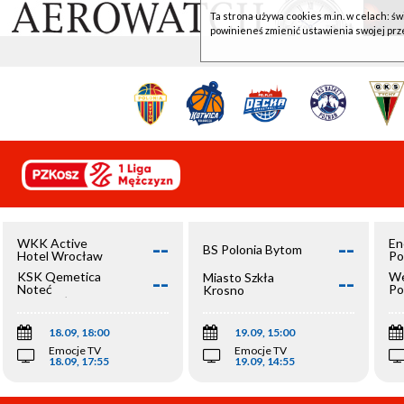
Ta strona używa cookies m.in. w celach: św
powinieneś zmienić ustawienia swojej prz
--
--
WKK Active
En
BS Polonia Bytom
Hotel Wrocław
Po
--
--
KSK Qemetica
We
Miasto Szkła
Noteć
Po
Krosno
Inowrocław
Op
18.09, 18:00
19.09, 15:00
Emocje TV
Emocje TV
18.09, 17:55
19.09, 14:55