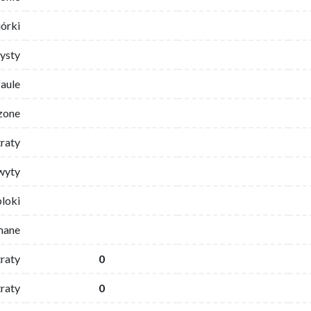
iórki
ysty
faule
zone
traty
wyty
bloki
mane
traty
0
raty
0