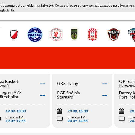
iadczenia usług, reklamy, statystyk. Korzystając ze strony wyrażasz zgodę na używanie c
WKK ACTIVE HOTEL WROCŁAW - KSK QEMETICA NOTEĆ IN
eglądarki.
--
--
ea Basket
OPTeam
GKS Tychy
znań
Rzeszó
--
--
egree AZS
PGE Spójnia
Datzzy 
litechnika
Stargard
Port Ko
olska
19.09, 18:00
20.09, 15:00
20.
Emocje TV
Emocje TV
Em
19.09, 17:55
20.09, 14:55
20.