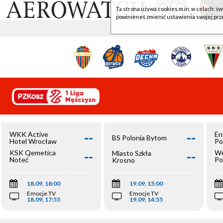
Ta strona używa cookies m.in. w celach: św
powinieneś zmienić ustawienia swojej prz
--
--
WKK Active
En
BS Polonia Bytom
Hotel Wrocław
Po
--
--
KSK Qemetica
We
Miasto Szkła
Noteć
Po
Krosno
Inowrocław
Op
18.09, 18:00
19.09, 15:00
Emocje TV
Emocje TV
18.09, 17:55
19.09, 14:55