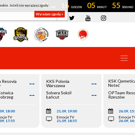
41
16
05
54
ookie. Jeżeli nie wyrażasz zgody
OWROCŁAW
Wyrażam zgodę »
--
--
KSK Qemetic
 Resovia
KKS Polonia
Noteć
w
Warszawa
Inowrocław
--
--
Kotwica
Solvera Sokół
OPTeam Reso
łobrzeg
Łańcut
Rzeszów
09, 18:00
21.09, 19:00
26.09, 15
ocje TV
Emocje TV
Emocje T
09, 17:55
21.09, 18:55
26.09, 14