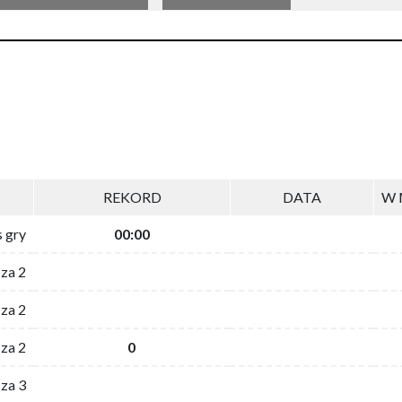
REKORD
DATA
W 
s gry
00:00
 za 2
za 2
za 2
0
 za 3