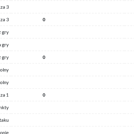
za 3
za 3
0
z gry
 gry
z gry
0
wolny
olny
za 1
0
nkty
ataku
ronie