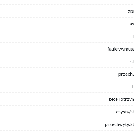
zb
as
faule wymus
s
przech
bloki otrzy
asysty/s
przechwyty/st