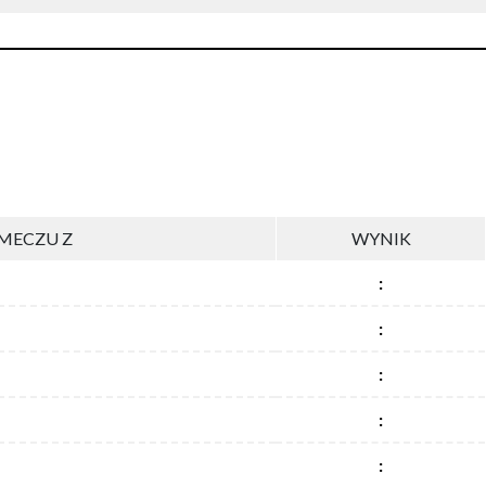
MECZU Z
WYNIK
:
:
:
:
: