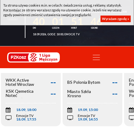
Ta strona używa cookies m.in. w celach: świadczenia usług, reklamy, statystyk.
Korzystając ze strony wyrażasz zgodę na używanie cookie. Jeżeli nie wyrażasz
WKK ACTIVE HOTEL WROCŁAW - KSK QEMETICA NOTEĆ INOWROCŁAW
zgody powinieneś zmienić ustawienia swojej przeglądarki.
40
01
51
45
Wyrażam zgodę »
18.09.2026, GODZ. 18:00, EMOCJE TV
--
--
WKK Active
En
BS Polonia Bytom
Hotel Wrocław
Po
--
--
KSK Qemetica
We
Miasto Szkła
Noteć
Po
Krosno
Inowrocław
Op
18.09, 18:00
19.09, 15:00
Emocje TV
Emocje TV
18.09, 17:55
19.09, 14:55