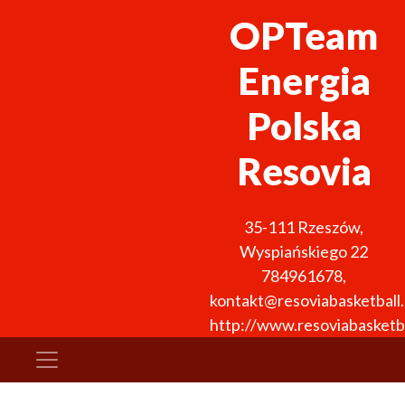
OPTeam
Energia
Polska
Resovia
35-111
Rzeszów
,
Wyspiańskiego 22
784961678
,
kontakt@resoviabasketball.
http://www.resoviabasketba