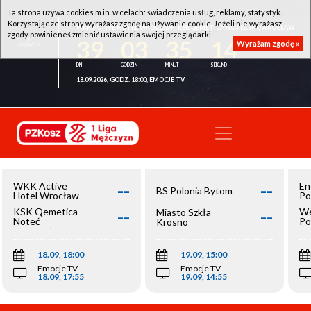
Ta strona używa cookies m.in. w celach: świadczenia usług, reklamy, statystyk.
Korzystając ze strony wyrażasz zgodę na używanie cookie. Jeżeli nie wyrażasz
WKK ACTIVE HOTEL WROCŁAW - KSK QEMETICA NOTEĆ INOWROCŁAW
zgody powinieneś zmienić ustawienia swojej przeglądarki.
39
03
35
14
Wyrażam zgodę »
18.09.2026, GODZ. 18:00, EMOCJE TV
--
--
WKK Active
En
BS Polonia Bytom
Hotel Wrocław
Po
--
--
KSK Qemetica
We
Miasto Szkła
Noteć
Po
Krosno
Inowrocław
Op
18.09, 18:00
19.09, 15:00
Emocje TV
Emocje TV
18.09, 17:55
19.09, 14:55