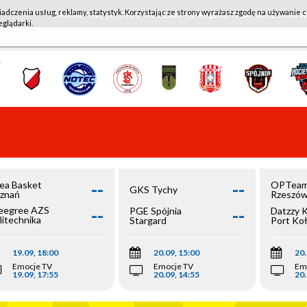
iadczenia usług, reklamy, statystyk. Korzystając ze strony wyrażasz zgodę na używanie c
WKK ACTIVE HOTEL WROCŁAW - KSK QEMETICA NOTEĆ IN
eglądarki.
--
--
ea Basket
OPTeam
GKS Tychy
znań
Rzeszó
--
--
egree AZS
PGE Spójnia
Datzzy 
litechnika
Stargard
Port Ko
olska
19.09, 18:00
20.09, 15:00
20.
Emocje TV
Emocje TV
Em
19.09, 17:55
20.09, 14:55
20.