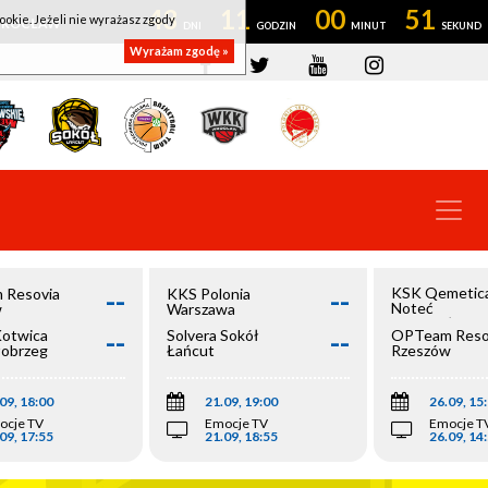
43
11
00
51
ookie. Jeżeli nie wyrażasz zgody
OWROCŁAW
Wyrażam zgodę »
--
--
KSK Qemetic
 Resovia
KKS Polonia
Noteć
w
Warszawa
Inowrocław
--
--
Kotwica
Solvera Sokół
OPTeam Reso
łobrzeg
Łańcut
Rzeszów
09, 18:00
21.09, 19:00
26.09, 15
ocje TV
Emocje TV
Emocje T
09, 17:55
21.09, 18:55
26.09, 14