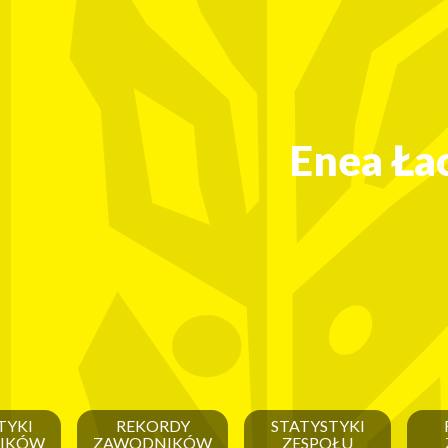
Enea Ła
TYKI
REKORDY
STATYSTYKI
IKÓW
ZAWODNIKÓW
ZESPOŁU