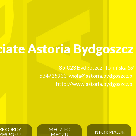
ciate Astoria Bydgoszcz
85-023
Bydgoszcz
,
Toruńska 59
534725933
,
wiola@astoria.bydgoszcz.pl
http://www.astoria.bydgoszcz.pl
REKORDY
MECZ PO
INFORMACJE
ZESPOŁU
MECZU