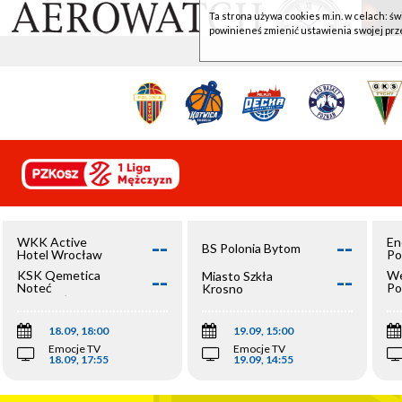
Ta strona używa cookies m.in. w celach: św
powinieneś zmienić ustawienia swojej prz
--
--
WKK Active
En
BS Polonia Bytom
Hotel Wrocław
Po
--
--
KSK Qemetica
We
Miasto Szkła
Noteć
Po
Krosno
Inowrocław
Op
18.09, 18:00
19.09, 15:00
Emocje TV
Emocje TV
18.09, 17:55
19.09, 14:55