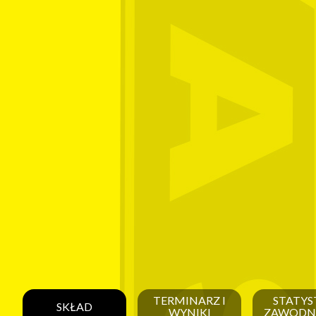
TERMINARZ I
STATYS
SKŁAD
WYNIKI
ZAWODN