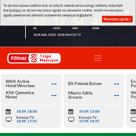
Ta strona używa cookies m.in. w celach: świadczenia usług, reklamy, statystyk.
Korzystając ze strony wyrażasz zgodę na używanie cookie. Jeżeli nie wyrażasz
WKK ACTIVE HOTEL WROCŁAW - KSK QEMETICA NOTEĆ INOWROCŁAW
zgody powinieneś zmienić ustawienia swojej przeglądarki.
42
19
54
48
Wyrażam zgodę »
18.09.2026, GODZ. 18:00, EMOCJE TV
--
--
WKK Active
En
BS Polonia Bytom
Hotel Wrocław
Po
--
--
KSK Qemetica
We
Miasto Szkła
Noteć
Po
Krosno
Inowrocław
Op
18.09, 18:00
19.09, 15:00
Emocje TV
Emocje TV
18.09, 17:55
19.09, 14:55