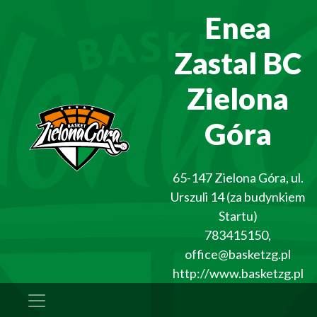
Enea
Zastal BC
Zielona
Góra
65-147
Zielona Góra
,
ul.
Urszuli 14 (za budynkiem
Startu)
783415150
,
office@basketzg.pl
http://www.basketzg.pl