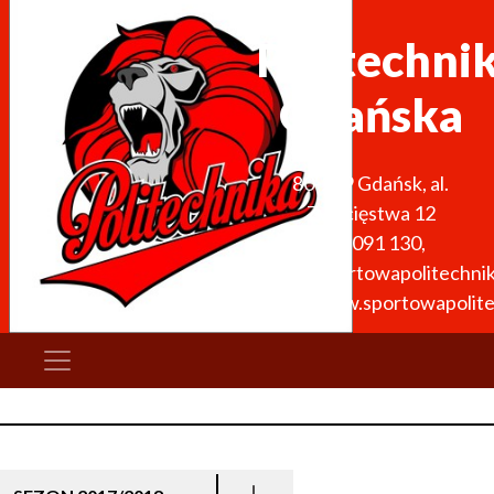
Politechni
Gdańska
80-219
Gdańsk
,
al.
Zwycięstwa 12
662 091 130
,
biuro@sportowapolitechnik
http://www.sportowapolite