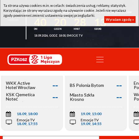
Ta strona używa cookies m.in. w celach: świadczenia usług, reklamy, statystyk.
Korzystając ze strony wyrażasz zgodę na używanie cookie. Jeżeli nie wyrażasz
WKK ACTIVE HOTEL WROCŁAW - KSK QEMETICA NOTEĆ INOWROCŁAW
zgody powinieneś zmienić ustawienia swojej przeglądarki.
40
20
28
13
Wyrażam zgodę »
18.09.2026, GODZ. 18:00, EMOCJE TV
--
--
WKK Active
En
BS Polonia Bytom
Hotel Wrocław
Po
--
--
KSK Qemetica
We
Miasto Szkła
Noteć
Po
Krosno
Inowrocław
Op
18.09, 18:00
19.09, 15:00
Emocje TV
Emocje TV
18.09, 17:55
19.09, 14:55