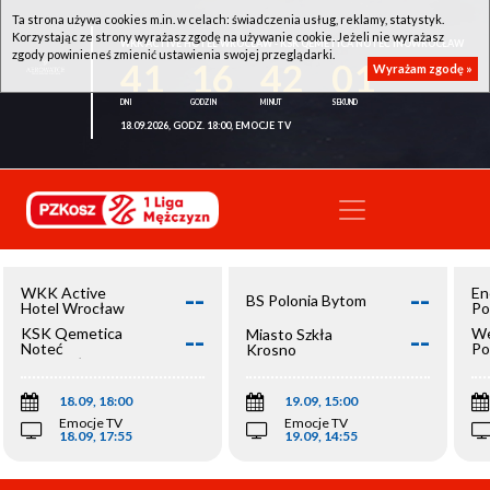
Ta strona używa cookies m.in. w celach: świadczenia usług, reklamy, statystyk.
Korzystając ze strony wyrażasz zgodę na używanie cookie. Jeżeli nie wyrażasz
WKK ACTIVE HOTEL WROCŁAW - KSK QEMETICA NOTEĆ INOWROCŁAW
zgody powinieneś zmienić ustawienia swojej przeglądarki.
41
16
42
01
Wyrażam zgodę »
18.09.2026, GODZ. 18:00, EMOCJE TV
--
--
WKK Active
En
BS Polonia Bytom
Hotel Wrocław
Po
--
--
KSK Qemetica
We
Miasto Szkła
Noteć
Po
Krosno
Inowrocław
Op
18.09, 18:00
19.09, 15:00
Emocje TV
Emocje TV
18.09, 17:55
19.09, 14:55