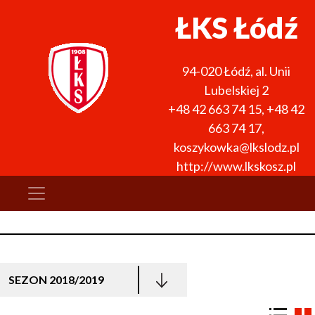
ŁKS Łódź
94-020
Łódź
,
al. Unii
Lubelskiej 2
+48 42 663 74 15
,
+48 42
663 74 17
,
koszykowka@lkslodz.pl
http://www.lkskosz.pl
SEZON 2018/2019