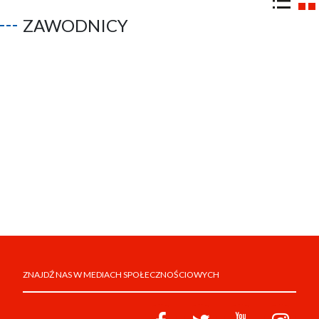
ZAWODNICY
ZNAJDŹ NAS W MEDIACH SPOŁECZNOŚCIOWYCH