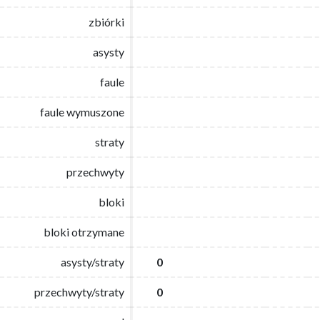
zbiórki
zbiórki
asysty
asysty
faule
faule
faule wymuszone
faule wymuszone
straty
straty
przechwyty
przechwyty
bloki
bloki
bloki otrzymane
bloki otrzymane
asysty/straty
asysty/straty
0
0
przechwyty/straty
przechwyty/straty
0
0