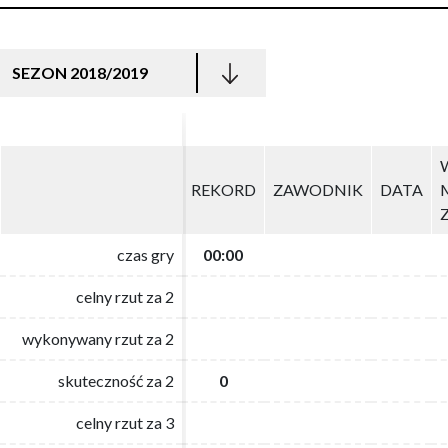
SEZON 2018/2019
REKORD
REKORD
ZAWODNIK
ZAWODNIK
DATA
DATA
czas gry
czas gry
00:00
00:00
celny rzut za 2
celny rzut za 2
wykonywany rzut za 2
wykonywany rzut za 2
skuteczność za 2
skuteczność za 2
0
0
celny rzut za 3
celny rzut za 3