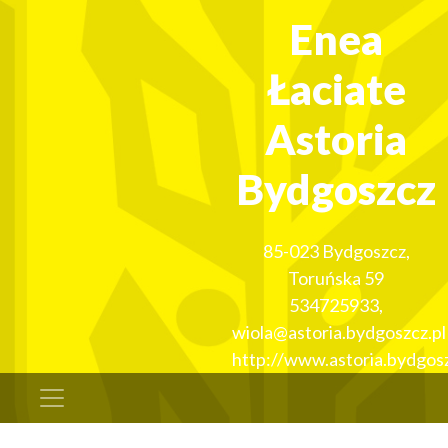
Enea
Łaciate
Astoria
Bydgoszcz
85-023
Bydgoszcz
,
Toruńska 59
534725933
,
wiola@astoria.bydgoszcz.pl
http://www.astoria.bydgosz