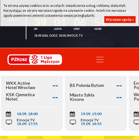
Ta strona używa cookies m.in. w celach: świadczenia usług, reklamy, statystyk.
Korzystając ze strony wyrażasz zgodę na używanie cookie. Jeżeli nie wyrażasz
WKK ACTIVE HOTEL WROCŁAW - KSK QEMETICA NOTEĆ INOWROCŁAW
zgody powinieneś zmienić ustawienia swojej przeglądarki.
39
01
06
54
Wyrażam zgodę »
18.09.2026, GODZ. 18:00, EMOCJE TV
--
--
WKK Active
En
BS Polonia Bytom
Hotel Wrocław
Po
--
--
KSK Qemetica
We
Miasto Szkła
Noteć
Po
Krosno
Inowrocław
Op
18.09, 18:00
19.09, 15:00
Emocje TV
Emocje TV
18.09, 17:55
19.09, 14:55