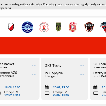
iadczenia usług, reklamy, statystyk. Korzystając ze strony wyrażasz zgodę na używanie c
WKK ACTIVE HOTEL WROCŁAW - KSK QEMETICA NOTEĆ IN
eglądarki.
--
--
ea Basket
OPTeam
GKS Tychy
znań
Rzeszó
--
--
egree AZS
PGE Spójnia
Datzzy 
litechnika
Stargard
Port Ko
olska
19.09, 18:00
20.09, 15:00
20.
Emocje TV
Emocje TV
Em
19.09, 17:55
20.09, 14:55
20.