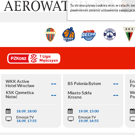
Ta strona używa cookies m.in. w celach: św
powinieneś zmienić ustawienia swojej prz
--
--
WKK Active
En
BS Polonia Bytom
Hotel Wrocław
Po
--
--
KSK Qemetica
We
Miasto Szkła
Noteć
Po
Krosno
Inowrocław
Op
18.09, 18:00
19.09, 15:00
Emocje TV
Emocje TV
18.09, 17:55
19.09, 14:55