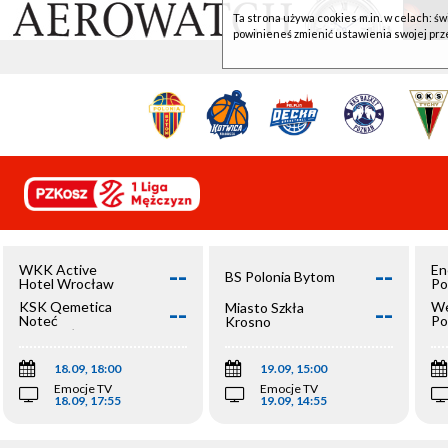
Ta strona używa cookies m.in. w celach: św
powinieneś zmienić ustawienia swojej prz
--
--
WKK Active
En
BS Polonia Bytom
Hotel Wrocław
Po
--
--
KSK Qemetica
We
Miasto Szkła
Noteć
Po
Krosno
Inowrocław
Op
18.09, 18:00
19.09, 15:00
Emocje TV
Emocje TV
18.09, 17:55
19.09, 14:55