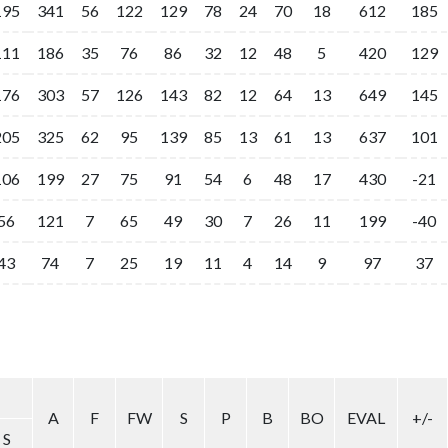
195
341
56
122
129
78
24
70
18
612
185
111
186
35
76
86
32
12
48
5
420
129
176
303
57
126
143
82
12
64
13
649
145
205
325
62
95
139
85
13
61
13
637
101
106
199
27
75
91
54
6
48
17
430
-21
56
121
7
65
49
30
7
26
11
199
-40
43
74
7
25
19
11
4
14
9
97
37
A
F
FW
S
P
B
BO
EVAL
+/-
S