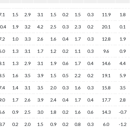
7.1
1.5
2.9
3.1
1.5
0.2
1.5
0.3
11.9
1.8
0.4
1.9
3.2
4.2
2.5
0.3
2.3
0.2
20.1
0.1
7.2
1.0
3.3
2.6
1.6
0.4
1.7
0.3
12.8
1.9
6.0
1.3
3.1
1.7
1.2
0.2
1.1
0.3
9.6
0.9
8.1
1.3
2.9
3.1
1.9
0.6
1.7
0.4
14.6
4.4
8.5
1.6
3.5
3.9
1.5
0.5
2.2
0.2
19.1
5.9
7.4
1.4
3.1
3.5
2.0
0.3
1.6
0.3
15.8
3.5
9.0
1.7
2.6
3.9
2.4
0.4
1.7
0.4
17.7
2.8
6.6
0.9
2.5
3.0
1.8
0.2
1.6
0.6
14.3
-0.7
3.7
0.2
2.0
1.5
0.9
0.2
0.8
0.3
6.0
-1.2