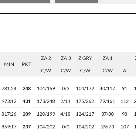
ZA 2
ZA 3
Z GRY
ZA 1
MIN
PKT
C/W
C/W
C/W
C/W
A
781:24
248
104/169
0/3
104/172
40/117
91
973:12
431
173/248
2/14
175/262
79/161
112
817:26
289
120/199
4/18
124/217
37/88
98
859:17
237
104/202
0/0
104/202
29/73
107