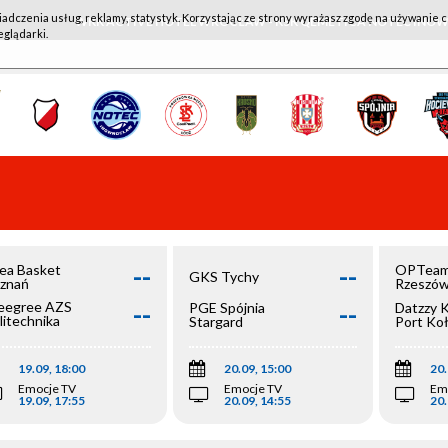
iadczenia usług, reklamy, statystyk. Korzystając ze strony wyrażasz zgodę na używanie c
WKK ACTIVE HOTEL WROCŁAW - KSK QEMETICA NOTEĆ IN
eglądarki.
--
--
ea Basket
OPTeam
GKS Tychy
znań
Rzeszó
--
--
egree AZS
PGE Spójnia
Datzzy 
litechnika
Stargard
Port Ko
olska
19.09, 18:00
20.09, 15:00
20.
Emocje TV
Emocje TV
Em
19.09, 17:55
20.09, 14:55
20.