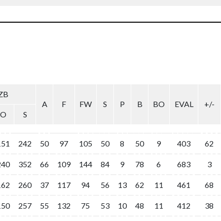
ZB
A
F
FW
S
P
B
BO
EVAL
+/-
O
S
151
242
50
97
105
50
8
50
9
403
62
240
352
66
109
144
84
9
78
6
683
3
162
260
37
117
94
56
13
62
11
461
68
150
257
55
132
75
53
10
48
11
412
38