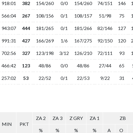
918:01
382
154/260
0/0
154/260
74/151
146
566:04
267
108/156
0/1
108/157
51/98
75
943:07
444
181/265
0/1
181/266
82/146
127
991:31
427
166/269
1/6
167/275
92/150
120
702:56
327
123/198
3/12
126/210
72/111
93
466:42
123
48/86
0/0
48/86
27/44
65
257:02
53
22/52
0/1
22/53
9/22
31
ZA 2
ZA 3
Z GRY
ZA 1
ZB
MIN
PKT
%
%
%
%
A
O