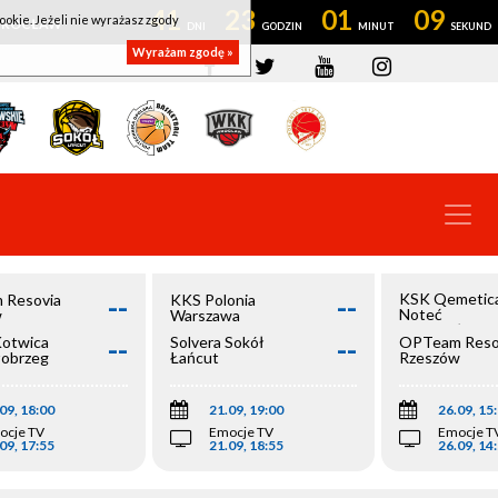
41
23
01
09
ookie. Jeżeli nie wyrażasz zgody
OWROCŁAW
Wyrażam zgodę »
--
--
KSK Qemetic
 Resovia
KKS Polonia
Noteć
w
Warszawa
Inowrocław
--
--
Kotwica
Solvera Sokół
OPTeam Reso
łobrzeg
Łańcut
Rzeszów
09, 18:00
21.09, 19:00
26.09, 15
ocje TV
Emocje TV
Emocje T
09, 17:55
21.09, 18:55
26.09, 14