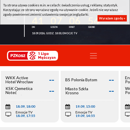
Ta strona używa cookies m.in. w celach: świadczenia usług, reklamy, statystyk.
Korzystając ze strony wyrażasz zgodę na używanie cookie. Jeżeli nie wyrażasz
WKK ACTIVE HOTEL WROCŁAW - KSK QEMETICA NOTEĆ INOWROCŁAW
zgody powinieneś zmienić ustawienia swojej przeglądarki.
41
07
06
54
Wyrażam zgodę »
18.09.2026, GODZ. 18:00, EMOCJE TV
--
--
WKK Active
En
BS Polonia Bytom
Hotel Wrocław
Po
--
--
KSK Qemetica
We
Miasto Szkła
Noteć
Po
Krosno
Inowrocław
Op
18.09, 18:00
19.09, 15:00
Emocje TV
Emocje TV
18.09, 17:55
19.09, 14:55