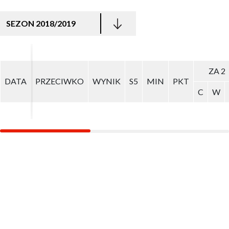
SEZON 2018/2019
ZA 2
ZA 2
DATA
DATA
PRZECIWKO
PRZECIWKO
WYNIK
WYNIK
S5
S5
MIN
MIN
PKT
PKT
C
C
W
W