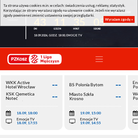
Ta strona używa cookies m.in. w celach: świadczenia usług, reklamy, statystyk.
Korzystając ze strony wyrażasz zgodę na używanie cookie. Jeżeli nie wyrażasz
WKK ACTIVE HOTEL WROCŁAW - KSK QEMETICA NOTEĆ INOWROCŁAW
zgody powinieneś zmienić ustawienia swojej przeglądarki.
43
11
35
05
Wyrażam zgodę »
18.09.2026, GODZ. 18:00, EMOCJE TV
--
--
WKK Active
En
BS Polonia Bytom
Hotel Wrocław
Po
--
--
KSK Qemetica
We
Miasto Szkła
Noteć
Po
Krosno
Inowrocław
Op
18.09, 18:00
19.09, 15:00
Emocje TV
Emocje TV
18.09, 17:55
19.09, 14:55