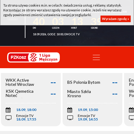
Ta strona używa cookies m.in. w celach: świadczenia usług, reklamy, statystyk.
Korzystając ze strony wyrażasz zgodę na używanie cookie. Jeżeli nie wyrażasz
WKK ACTIVE HOTEL WROCŁAW - KSK QEMETICA NOTEĆ INOWROCŁAW
zgody powinieneś zmienić ustawienia swojej przeglądarki.
40
03
13
39
Wyrażam zgodę »
18.09.2026, GODZ. 18:00, EMOCJE TV
--
--
WKK Active
En
BS Polonia Bytom
Hotel Wrocław
Po
--
--
KSK Qemetica
We
Miasto Szkła
Noteć
Po
Krosno
Inowrocław
Op
18.09, 18:00
19.09, 15:00
Emocje TV
Emocje TV
18.09, 17:55
19.09, 14:55